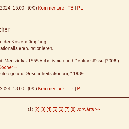
.2024, 15.00
|
(0/0)
Kommentare
|
TB
|
PL
cher
fen der Kostendämpfung:
ationalisieren, rationieren.
ht, Medizin!« - 1555 Aphorismen und Denkanstösse [2006])
Kocher ~
litologe und Gesundheitsökonom; * 1939
.2024, 18.00
|
(0/0)
Kommentare
|
TB
|
PL
(1)
[2]
[3]
[4]
[5]
[6]
[7]
[8]
vorwärts >>