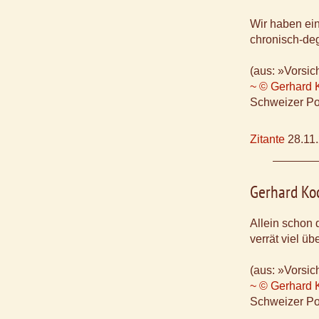
Wir haben ei
chronisch-de
(aus: »Vorsic
~ © Gerhard 
Schweizer Po
Zitante
28.11
Gerhard Ko
Allein schon
verrät viel üb
(aus: »Vorsic
~ © Gerhard 
Schweizer Po