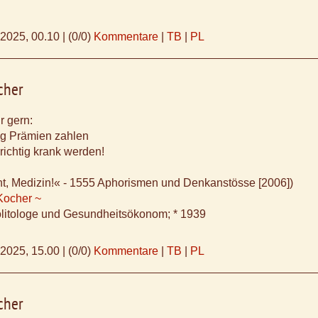
.2025, 00.10
|
(0/0)
Kommentare
|
TB
|
PL
cher
r gern:
ng Prämien zahlen
richtig krank werden!
ht, Medizin!« - 1555 Aphorismen und Denkanstösse [2006])
Kocher ~
litologe und Gesundheitsökonom; * 1939
.2025, 15.00
|
(0/0)
Kommentare
|
TB
|
PL
cher