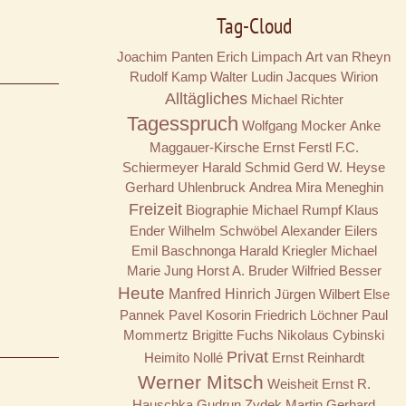
Tag-Cloud
Joachim Panten
Erich Limpach
Art van Rheyn
Rudolf Kamp
Walter Ludin
Jacques Wirion
Alltägliches
Michael Richter
Tagesspruch
Wolfgang Mocker
Anke
Maggauer-Kirsche
Ernst Ferstl
F.C.
Schiermeyer
Harald Schmid
Gerd W. Heyse
Gerhard Uhlenbruck
Andrea Mira Meneghin
Freizeit
Biographie
Michael Rumpf
Klaus
Ender
Wilhelm Schwöbel
Alexander Eilers
Emil Baschnonga
Harald Kriegler
Michael
Marie Jung
Horst A. Bruder
Wilfried Besser
Heute
Manfred Hinrich
Jürgen Wilbert
Else
Pannek
Pavel Kosorin
Friedrich Löchner
Paul
Mommertz
Brigitte Fuchs
Nikolaus Cybinski
Privat
Heimito Nollé
Ernst Reinhardt
Werner Mitsch
Weisheit
Ernst R.
Hauschka
Gudrun Zydek
Martin Gerhard