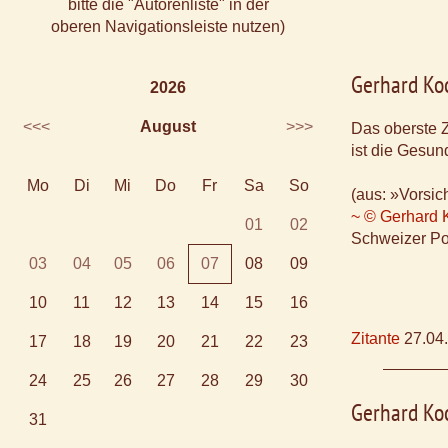
bitte die "Autorenliste" in der
oberen Navigationsleiste nutzen)
Gerhard Ko
2026
<<<
August
>>>
Das oberste 
ist die Gesun
Mo
Di
Mi
Do
Fr
Sa
So
(aus: »Vorsic
~ © Gerhard 
01
02
Schweizer Po
03
04
05
06
07
08
09
10
11
12
13
14
15
16
Zitante
27.04
17
18
19
20
21
22
23
24
25
26
27
28
29
30
Gerhard Ko
31