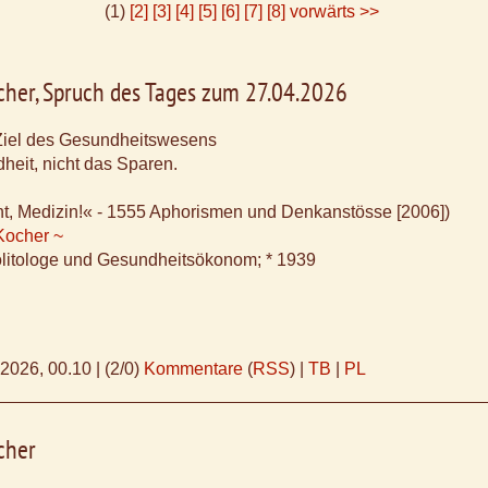
(1)
[2]
[3]
[4]
[5]
[6]
[7]
[8]
vorwärts >>
cher, Spruch des Tages zum 27.04.2026
Ziel des Gesundheitswesens
dheit, nicht das Sparen.
ht, Medizin!« - 1555 Aphorismen und Denkanstösse [2006])
Kocher ~
litologe und Gesundheitsökonom; * 1939
.2026, 00.10
|
(2/0)
Kommentare
(
RSS
) |
TB
|
PL
cher