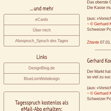
Das oberste 
... und mehr
Die Kasse mu
(aus: »Vorsic
eCards
~ © Gerhard 
Schweizer Po
Über mich
Abospruch_Spruch des Tages
Zitante
07.01
Links
Gerhard Ko
DesignBlog.de
Der Markt ha
so viel zu su
BlueLionWebdesign
(aus: »Vorsic
~ © Gerhard 
Schweizer Po
Tagesspruch kostenlos als
eMail-Abo erhalten: