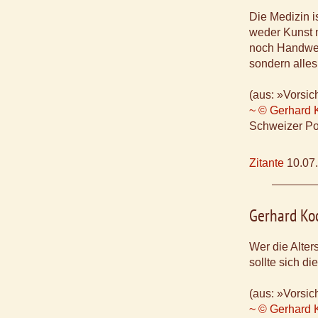
Die Medizin i
weder Kunst 
noch Handwer
sondern alle
(aus: »Vorsic
~ © Gerhard 
Schweizer Po
Zitante
10.07
Gerhard Ko
Wer die Alters
sollte sich d
(aus: »Vorsic
~ © Gerhard 