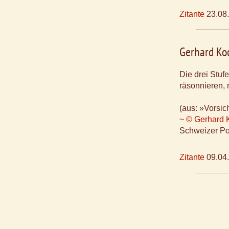
Zitante
23.08
Gerhard Ko
Die drei Stu
räsonnieren, r
(aus: »Vorsic
~ © Gerhard 
Schweizer Po
Zitante
09.04