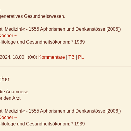
n
generatives Gesundheitswesen.
ht, Medizin!« - 1555 Aphorismen und Denkanstösse [2006])
Kocher ~
litologe und Gesundheitsökonom; * 1939
.2024, 18.00
|
(0/0)
Kommentare
|
TB
|
PL
cher
 die Anamnese
er den Arzt.
ht, Medizin!« - 1555 Aphorismen und Denkanstösse [2006])
Kocher ~
litologe und Gesundheitsökonom; * 1939