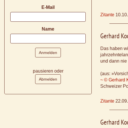
E-Mail
Zitante
10.10
Name
Gerhard Ko
Das haben wi
jahrzehntela
und dann nie 
pausieren oder
(aus: »Vorsic
~ © Gerhard 
Schweizer Po
Zitante
22.09
Gerhard Ko