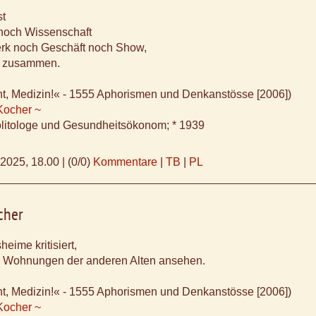
st
noch Wissenschaft
k noch Geschäft noch Show,
s zusammen.
ht, Medizin!« - 1555 Aphorismen und Denkanstösse [2006])
Kocher ~
litologe und Gesundheitsökonom; * 1939
.2025, 18.00
|
(0/0)
Kommentare
|
TB
|
PL
cher
heime kritisiert,
ie Wohnungen der anderen Alten ansehen.
ht, Medizin!« - 1555 Aphorismen und Denkanstösse [2006])
Kocher ~