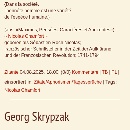
{Dans la société,
l'honnête homme est une variété
de l'espèce humaine.}
(aus: »Maximes, Pensées, Caractères et Anecdotes«)
~ Nicolas Chamfort ~
geboren als Sébastien-Roch Nicolas;
französischer Schriftsteller in der Zeit der Aufklärung
und der Französischen Revolution; 1741-1794
04.08.2025, 18.00
(0/0)
Zitante
|
Kommentare
|
TB
|
PL
|
einsortiert in:
Tags:
Zitate/Aphorismen/Tagessprüche
|
Nicolas Chamfort
Georg Skrypzak