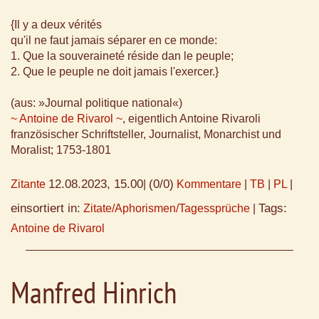
{Il y a deux vérités
qu'il ne faut jamais séparer en ce monde:
1. Que la souveraineté réside dan le peuple;
2. Que le peuple ne doit jamais l'exercer.}
(aus: »Journal politique national«)
~ Antoine de Rivarol ~
, eigentlich Antoine Rivaroli
französischer Schriftsteller, Journalist, Monarchist und
Moralist; 1753-1801
12.08.2023, 15.00
(0/0)
Zitante
|
Kommentare
|
TB
|
PL
|
einsortiert in:
Tags:
Zitate/Aphorismen/Tagessprüche
|
Antoine de Rivarol
Manfred Hinrich