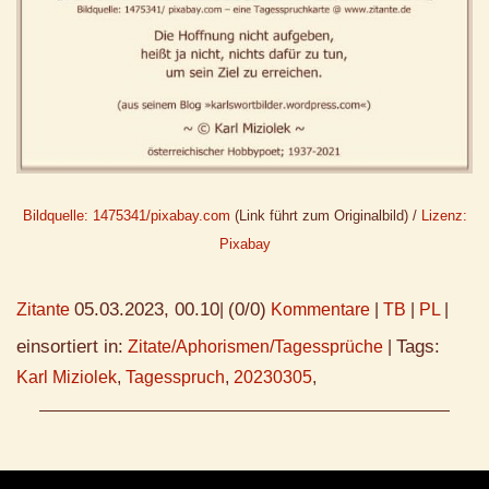
Bildquelle: 1475341/pixabay.com
(Link führt zum Originalbild) /
Lizenz:
Pixabay
05.03.2023, 00.10
(0/0)
Zitante
|
Kommentare
|
TB
|
PL
|
einsortiert in:
Tags:
Zitate/Aphorismen/Tagessprüche
|
Karl Miziolek
,
Tagesspruch
,
20230305
,