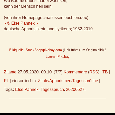
Wo Bäume unbeschadet wachsen,
kann der Mensch heil sein.
(von ihrer Homepage »narzissenleuchten.de«)
~ © Else Pannek ~
deutsche Aphoristikerin und Lyrikerin; 1932-2010
Bildquelle: StockSnap/pixabay.com
(Link führt zum Originalbild) /
Lizenz: Pixabay
27.05.2020, 00.10
(7/7)
Zitante
|
Kommentare
(
RSS
) |
TB
|
einsortiert in:
PL
|
Zitate/Aphorismen/Tagessprüche
|
Tags:
Else Pannek
,
Tagesspruch
,
20200527
,