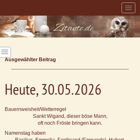
Togg
navig
Ausgewählter Beitrag
Heute, 30.05.2026
Bauernweisheit/Wetterregel
Sankt Wigand, dieser böse Mann,
oft noch Fröste bringen kann.
Namenstag haben
Basilius, Emmelia, Ferdinand (Fernando), Hubert,