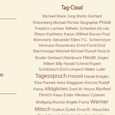
Tag-Cloud
Michael Marie Jung
Martin Gerhard
Privat
Reisenberg
Michael Richter
Biographie
Friedrich Löchner
Wilhelm Schwöbel
Art van
Rheyn
KarlHeinz Karius
Wilfried Besser
Paul
Mommertz
Alexander Eilers
F.C. Schiermeyer
Hermann Rosenkranz
Ernst Ferstl
Emil
Baschnonga
Weisheit
Michael Rumpf
Horst A.
Heute
Bruder
Gerhard Uhlenbruck
Jürgen
Wilbert
Billy
Harald Schmid
Rupert
Schützbach
Erich Limpach
Walter Ludin
Tagesspruch
30
Freizeit
Harald Kriegler
Else Pannek
Anke Maggauer-Kirsche
Rudolf
Alltägliches
Kamp
Gerd W. Heyse
Manfred
Hinrich
Klaus Ender
Nikolaus Cybinski
Werner
Wolfgang Mocker
Brigitte Fuchs
Mitsch
Gudrun Zydek
Ernst R. Hauschka