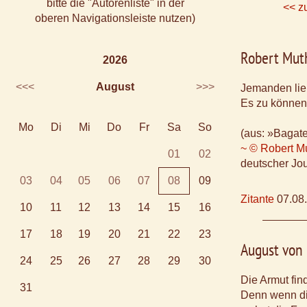
bitte die "Autorenliste" in der
<< z
oberen Navigationsleiste nutzen)
Robert Mu
2026
<<<
August
>>>
Jemanden lieb
Es zu können,
Mo
Di
Mi
Do
Fr
Sa
So
(aus: »Bagate
~ © Robert M
01
02
deutscher Jou
03
04
05
06
07
08
09
Zitante
07.08
10
11
12
13
14
15
16
17
18
19
20
21
22
23
August von
24
25
26
27
28
29
30
Die Armut fin
31
Denn wenn di