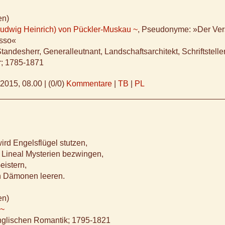
en)
udwig Heinrich) von Pückler-Muskau ~
, Pseudonyme: »Der Ver
sso«
tandesherr, Generalleutnant, Landschaftsarchitekt, Schriftstelle
r; 1785-1871
.2015, 08.00
|
(0/0)
Kommentare
|
TB
|
PL
ird Engelsflügel stutzen,
d Lineal Mysterien bezwingen,
eistern,
n Dämonen leeren.
en)
 ~
englischen Romantik; 1795-1821