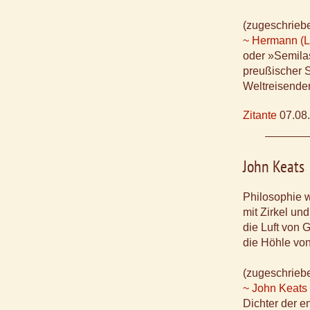
(zugeschrieb
~ Hermann (L
oder »Semila
preußischer S
Weltreisende
Zitante
07.08
John Keats
Philosophie w
mit Zirkel un
die Luft von G
die Höhle vo
(zugeschrieb
~ John Keats
Dichter der 