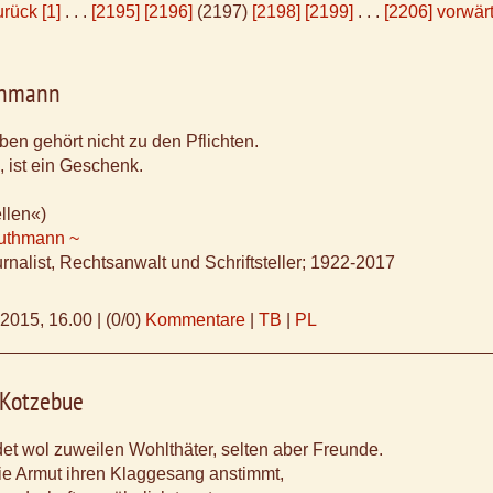
urück
[1]
. . .
[2195]
[2196]
(2197)
[2198]
[2199]
. . .
[2206]
vorwär
thmann
en gehört nicht zu den Pflichten.
 ist ein Geschenk.
llen«)
uthmann ~
rnalist, Rechtsanwalt und Schriftsteller; 1922-2017
.2015, 16.00
|
(0/0)
Kommentare
|
TB
|
PL
 Kotzebue
det wol zuweilen Wohlthäter, selten aber Freunde.
e Armut ihren Klaggesang anstimmt,