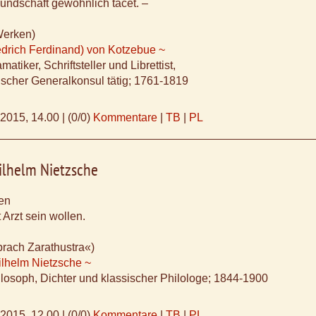
eundschaft gewöhnlich tacet. –
Werken)
edrich Ferdinand) von Kotzebue ~
atiker, Schriftsteller und Librettist,
ischer Generalkonsul tätig; 1761-1819
.2015, 14.00
|
(0/0)
Kommentare
|
TB
|
PL
ilhelm Nietzsche
en
 Arzt sein wollen.
prach Zarathustra«)
ilhelm Nietzsche ~
losoph, Dichter und klassischer Philologe; 1844-1900
.2015, 12.00
|
(0/0)
Kommentare
|
TB
|
PL