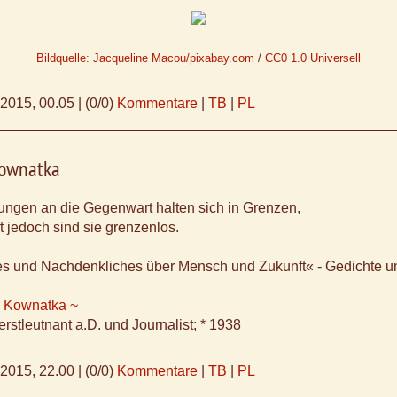
Bildquelle: Jacqueline Macou/pixabay.com
/
CC0 1.0 Universell
.2015, 00.05
|
(0/0)
Kommentare
|
TB
|
PL
Kownatka
ungen an die Gegenwart halten sich in Grenzen,
t jedoch sind sie grenzenlos.
res und Nachdenkliches über Mensch und Zukunft« - Gedichte u
 Kownatka ~
rstleutnant a.D. und Journalist; * 1938
.2015, 22.00
|
(0/0)
Kommentare
|
TB
|
PL