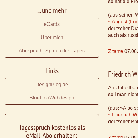
so hat die Fr
... und mehr
(aus seinen 
~ August (Fri
eCards
deutscher Dram
auch als russ
Über mich
Abospruch_Spruch des Tages
Zitante
07.08
Links
Friedrich W
DesignBlog.de
An Unheilbar
soll man nicht
BlueLionWebdesign
(aus: »Also s
~ Friedrich W
deutscher Phi
Tagesspruch kostenlos als
eMail-Abo erhalten:
Zitante
07.08