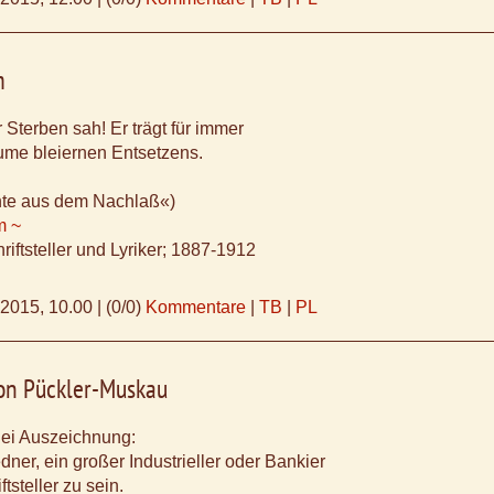
m
Sterben sah! Er trägt für immer
ume bleiernen Entsetzens.
hte aus dem Nachlaß«)
m ~
riftsteller und Lyriker; 1887-1912
.2015, 10.00
|
(0/0)
Kommentare
|
TB
|
PL
n Pückler-Muskau
rlei Auszeichnung:
dner, ein großer Industrieller oder Bankier
ftsteller zu sein.