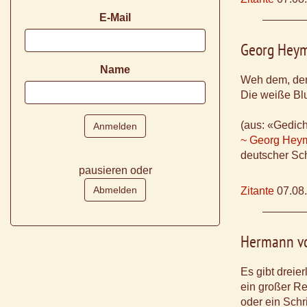
E-Mail
Georg Hey
Name
Weh dem, der 
Die weiße Bl
(aus: «Gedic
~ Georg Hey
deutscher Sch
pausieren oder
Zitante
07.08
Hermann vo
Es gibt dreie
ein großer Re
oder ein Schri