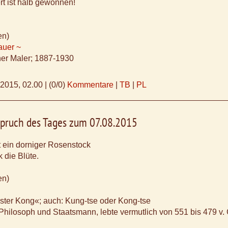
rt ist halb gewonnen!
en)
auer ~
her Maler; 1887-1930
.2015, 02.00
|
(0/0)
Kommentare
|
TB
|
PL
Spruch des Tages zum 07.08.2015
 ein dorniger Rosenstock
 die Blüte.
en)
ster Kong«; auch: Kung-tse oder Kong-tse
Philosoph und Staatsmann, lebte vermutlich von 551 bis 479 v. 