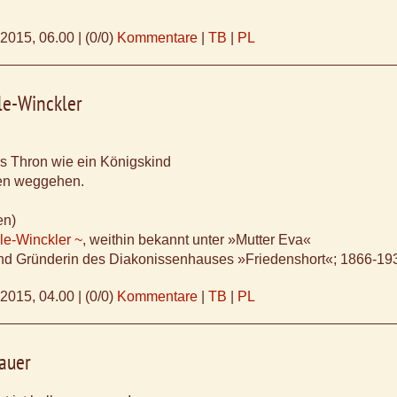
.2015, 06.00
|
(0/0)
Kommentare
|
TB
|
PL
le-Winckler
s Thron wie ein Königskind
en weggehen.
en)
le-Winckler ~
, weithin bekannt unter »Mutter Eva«
nd Gründerin des Diakonissenhauses »Friedenshort«; 1866-19
.2015, 04.00
|
(0/0)
Kommentare
|
TB
|
PL
auer