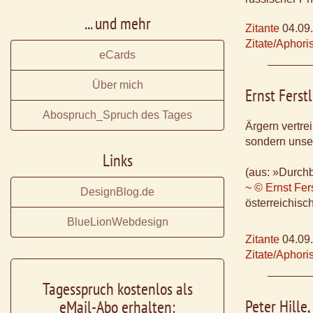
... und mehr
Zitante
04.09
Zitate/Aphor
eCards
Über mich
Ernst Ferstl
Abospruch_Spruch des Tages
Ärgern vertre
sondern unse
Links
(aus: »Durch
~ © Ernst Fers
DesignBlog.de
österreichisch
BlueLionWebdesign
Zitante
04.09
Zitate/Aphor
Tagesspruch kostenlos als
Peter Hille
eMail-Abo erhalten: