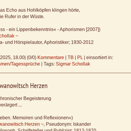
as Echo aus Hohlköpfen klingen hörte,
ie Rufer in der Wüste.
ss - ein Lippenbekenntnis« - Aphorismen [2007])
chollak ~
a- und Hörspielautor, Aphoristiker; 1930-2012
.2025, 18.00
|
(0/0)
Kommentare
|
TB
|
PL
|
einsortiert in:
ismen/Tagessprüche
|
Tags:
Sigmar Schollak
Iwanowitsch Herzen
chronischer Begeisterung
rärgert ...
Leben. Memoiren und Reflexionen«)
Iwanowitsch Herzen ~
, Pseudonym: Iskander
ilosoph, Schriftsteller und Publizist; 1812-1870