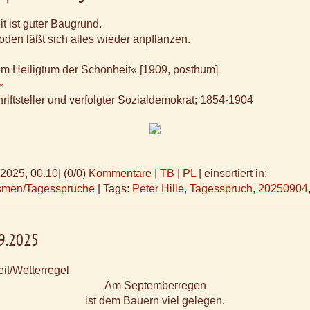
t ist guter Baugrund.
den läßt sich alles wieder anpflanzen.
em Heiligtum der Schönheit« [1909, posthum]
~
riftsteller und verfolgter Sozialdemokrat; 1854-1904
.2025, 00.10
|
(0/0)
Kommentare
|
TB
|
PL
|
einsortiert in:
ismen/Tagessprüche
|
Tags:
Peter Hille
,
Tagesspruch
,
20250904
09.2025
it/Wetterregel
Am Septemberregen
ist dem Bauern viel gelegen.