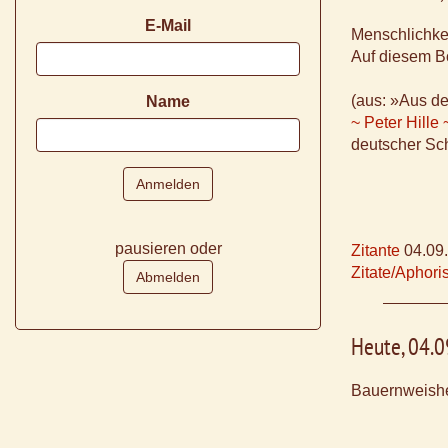
E-Mail
Menschlichkei
Auf diesem Bo
(aus: »Aus d
Name
~ Peter Hille 
deutscher Sch
pausieren oder
Zitante
04.09
Zitate/Aphor
Heute, 04.
Bauernweishe