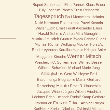
Rupert Schützbach
Else Pannek
Klaus Ender
Billy
Joachim Panten
Ernst Reinhardt
Tagesspruch
Paul Mommertz
Heimito
Nollé
Hermann Rosenkranz
Pavel Kosorin
Walter Ludin
Ernst Ferstl
Alexander Eilers
Harald Schmid
Andrea Mira Meneghin
Manfred Hinrich
Gudrun Zydek
Brigitte Fuchs
Michael Richter
Wolfgang Mocker
Horst A.
Bruder
Vytautas Karalius
Harald Kriegler
Anke
Werner Mitsch
Maggauer-Kirsche
Weisheit
F.C. Schiermeyer
Wilfried Besser
Wilhelm Schwöbel
Michael Marie Jung
Alltägliches
Gerd W. Heyse
Emil
Baschnonga
Biographie
Martin Gerhard
Heute
Reisenberg
Ernst R. Hauschka
Jacques Wirion
Jürgen Wilbert
Friedrich
Löchner
Erich Limpach
Rudolf Kamp
Gerhard
Freizeit
Privat
Uhlenbruck
Art van Rheyn
KarlHeinz Karius
Nikolaus Cybinski
Michael