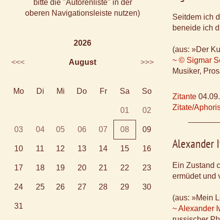
bitte die "Autorenliste" in der
oberen Navigationsleiste nutzen)
Seitdem ich d
beneide ich d
2026
(aus: »Der Ku
~ © Sigmar S
<<<
August
>>>
Musiker, Pros
Mo
Di
Mi
Do
Fr
Sa
So
Zitante
04.09
Zitate/Aphor
01
02
03
04
05
06
07
08
09
Alexander 
10
11
12
13
14
15
16
Ein Zustand 
17
18
19
20
21
22
23
ermüdet und ve
24
25
26
27
28
29
30
(aus: »Mein 
31
~ Alexander 
russischer Ph