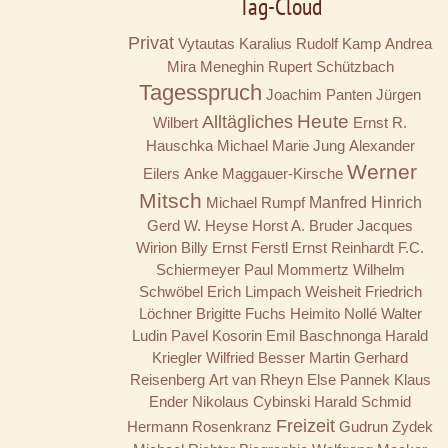
Tag-Cloud
Privat
Vytautas Karalius
Rudolf Kamp
Andrea
Mira Meneghin
Rupert Schützbach
Tagesspruch
Joachim Panten
Jürgen
Alltägliches
Heute
Wilbert
Ernst R.
Hauschka
Michael Marie Jung
Alexander
Werner
Eilers
Anke Maggauer-Kirsche
Mitsch
Michael Rumpf
Manfred Hinrich
Gerd W. Heyse
Horst A. Bruder
Jacques
Wirion
Billy
Ernst Ferstl
Ernst Reinhardt
F.C.
Schiermeyer
Paul Mommertz
Wilhelm
Schwöbel
Erich Limpach
Weisheit
Friedrich
Löchner
Brigitte Fuchs
Heimito Nollé
Walter
Ludin
Pavel Kosorin
Emil Baschnonga
Harald
Kriegler
Wilfried Besser
Martin Gerhard
Reisenberg
Art van Rheyn
Else Pannek
Klaus
Ender
Nikolaus Cybinski
Harald Schmid
Freizeit
Hermann Rosenkranz
Gudrun Zydek