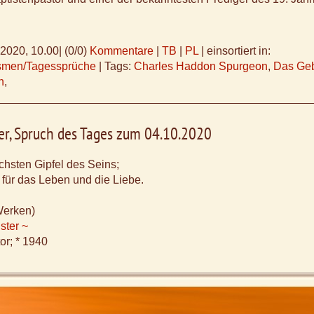
.2020, 10.00
|
(0/0)
Kommentare
|
TB
|
PL
|
einsortiert in:
ismen/Tagessprüche
|
Tags:
Charles Haddon Spurgeon
,
Das Geb
n
,
er, Spruch des Tages zum 04.10.2020
chsten Gipfel des Seins;
 für das Leben und die Liebe.
Werken)
ster ~
or; * 1940