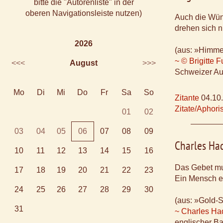
bitte die "Autorenliste" in der
oberen Navigationsleiste nutzen)
Auch die Wün
drehen sich n
2026
(aus: »Himmel
~ © Brigitte 
<<<
August
>>>
Schweizer Aut
Mo
Di
Mi
Do
Fr
Sa
So
Zitante
04.10
Zitate/Aphor
01
02
03
04
05
06
07
08
09
Charles Ha
10
11
12
13
14
15
16
Das Gebet mu
17
18
19
20
21
22
23
Ein Mensch em
24
25
26
27
28
29
30
(aus: »Gold-
31
~ Charles Ha
englischer Ba