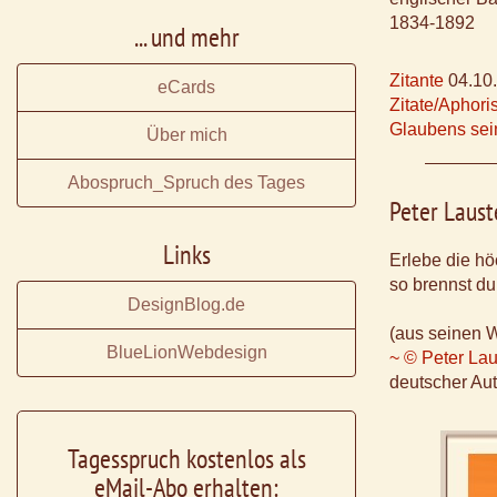
1834-1892
... und mehr
Zitante
04.10
eCards
Zitate/Aphor
Glaubens sei
Über mich
Abospruch_Spruch des Tages
Peter Laust
Links
Erlebe die hö
so brennst du
DesignBlog.de
(aus seinen 
BlueLionWebdesign
~ © Peter Lau
deutscher Aut
Tagesspruch kostenlos als
eMail-Abo erhalten: