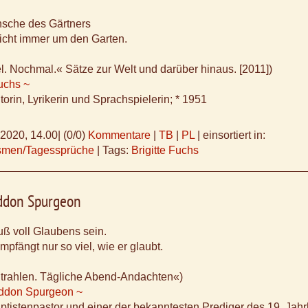
sche des Gärtners
icht immer um den Garten.
. Nochmal.« Sätze zur Welt und darüber hinaus. [2011])
Fuchs ~
orin, Lyrikerin und Sprachspielerin; * 1951
.2020, 14.00
|
(0/0)
Kommentare
|
TB
|
PL
|
einsortiert in:
ismen/Tagessprüche
|
Tags:
Brigitte Fuchs
ddon Spurgeon
ß voll Glaubens sein.
pfängt nur so viel, wie er glaubt.
Strahlen. Tägliche Abend-Andachten«)
ddon Spurgeon ~
ptistenpastor und einer der bekanntesten Prediger des 19. Jahr