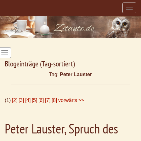
Togg
navig
Blogeinträge (Tag-sortiert)
Tag:
Peter Lauster
(1)
[2]
[3]
[4]
[5]
[6]
[7]
[8]
vorwärts >>
Peter Lauster, Spruch des