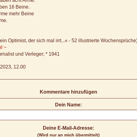
haben acht Arme.
ben 16 Beine.
rme mehr Beine
rme.
ein Optimist, der sich mal irrt...« - 52 illustrierte Wochensprüche
l ~
rnalist und Verleger; * 1941
2023, 12.00
Kommentare hinzufügen
Dein Name:
Deine E-Mail-Adresse:
(Wird nur an mich übermittelt)