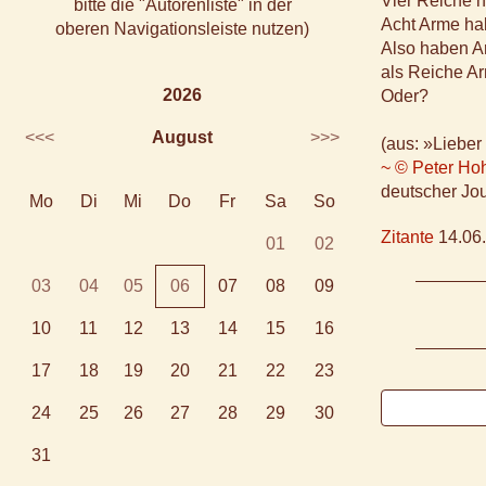
Vier Reiche 
bitte die "Autorenliste" in der
Acht Arme ha
oberen Navigationsleiste nutzen)
Also haben A
als Reiche A
2026
Oder?
<<<
August
>>>
(aus: »Lieber 
~ © Peter Hoh
deutscher Jou
Mo
Di
Mi
Do
Fr
Sa
So
Zitante
14.06.
01
02
03
04
05
06
07
08
09
10
11
12
13
14
15
16
17
18
19
20
21
22
23
24
25
26
27
28
29
30
31