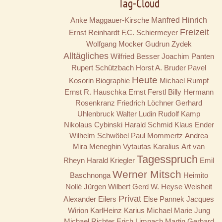
Tag-Cloud
Anke Maggauer-Kirsche
Manfred Hinrich
Freizeit
Ernst Reinhardt
F.C. Schiermeyer
Wolfgang Mocker
Gudrun Zydek
Alltägliches
Wilfried Besser
Joachim Panten
Rupert Schützbach
Horst A. Bruder
Pavel
Heute
Kosorin
Biographie
Michael Rumpf
Ernst R. Hauschka
Ernst Ferstl
Billy
Hermann
Rosenkranz
Friedrich Löchner
Gerhard
Uhlenbruck
Walter Ludin
Rudolf Kamp
Nikolaus Cybinski
Harald Schmid
Klaus Ender
Wilhelm Schwöbel
Paul Mommertz
Andrea
Mira Meneghin
Vytautas Karalius
Art van
Tagesspruch
Rheyn
Harald Kriegler
Emil
Werner Mitsch
Baschnonga
Heimito
Nollé
Jürgen Wilbert
Gerd W. Heyse
Weisheit
Privat
Alexander Eilers
Else Pannek
Jacques
Wirion
KarlHeinz Karius
Michael Marie Jung
Michael Richter
Erich Limpach
Martin Gerhard