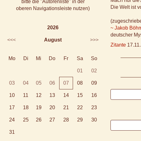
Mach nur die 
bitte die "Autorenliste" in der
Die Welt ist vo
oberen Navigationsleiste nutzen)
(zugeschrieb
2026
~ Jakob Böh
deutscher Mys
<<<
August
>>>
Zitante
17.11.
Mo
Di
Mi
Do
Fr
Sa
So
01
02
03
04
05
06
07
08
09
10
11
12
13
14
15
16
17
18
19
20
21
22
23
24
25
26
27
28
29
30
31