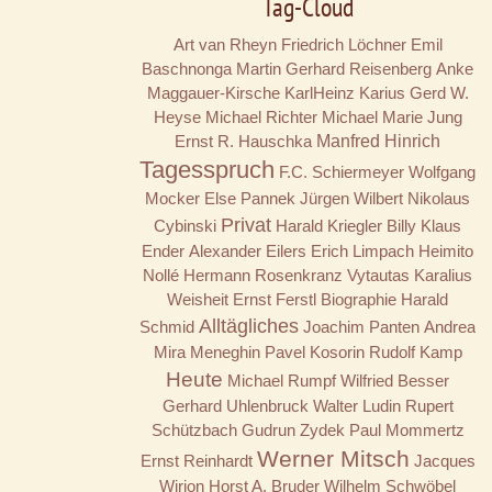
Tag-Cloud
Art van Rheyn
Friedrich Löchner
Emil
Baschnonga
Martin Gerhard Reisenberg
Anke
Maggauer-Kirsche
KarlHeinz Karius
Gerd W.
Heyse
Michael Richter
Michael Marie Jung
Ernst R. Hauschka
Manfred Hinrich
Tagesspruch
F.C. Schiermeyer
Wolfgang
Mocker
Else Pannek
Jürgen Wilbert
Nikolaus
Privat
Cybinski
Harald Kriegler
Billy
Klaus
Ender
Alexander Eilers
Erich Limpach
Heimito
Nollé
Hermann Rosenkranz
Vytautas Karalius
Weisheit
Ernst Ferstl
Biographie
Harald
Alltägliches
Schmid
Joachim Panten
Andrea
Mira Meneghin
Pavel Kosorin
Rudolf Kamp
Heute
Michael Rumpf
Wilfried Besser
Gerhard Uhlenbruck
Walter Ludin
Rupert
Schützbach
Gudrun Zydek
Paul Mommertz
Werner Mitsch
Ernst Reinhardt
Jacques
Wirion
Horst A. Bruder
Wilhelm Schwöbel