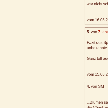
war nicht sc
vom 16.03.2
5.
von
Zitan
Fazit des Sp
unbekannte 
Ganz toll a
vom 15.03.2
4.
von SM
...Blumen s
die Vögel zw