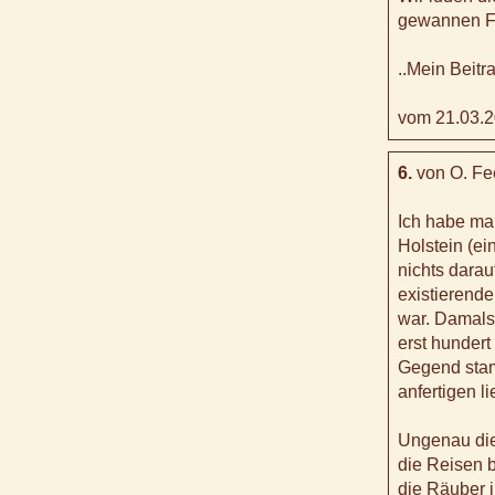
gewannen F
..Mein Beitr
vom 21.03.2
6.
von O. Fe
Ich habe ma
Holstein (e
nichts darau
existierend
war. Damals
erst hundert
Gegend stam
anfertigen l
Ungenau die
die Reisen 
die Räuber 