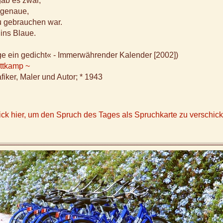
ab es zwar,
ngenaue,
u gebrauchen war.
 ins Blaue.
age ein gedicht« - Immerwährender Kalender [2002])
ittkamp ~
fiker, Maler und Autor; * 1943
ick hier, um den Spruch des Tages als Spruchkarte zu verschic