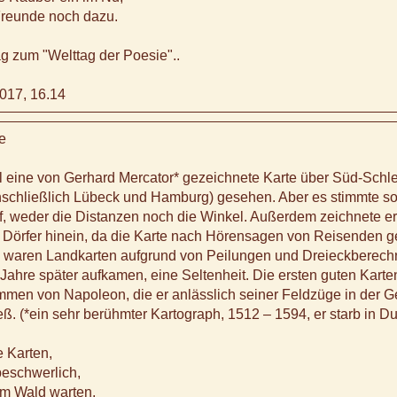
reunde noch dazu.
ag zum "Welttag der Poesie"..
017, 16.14
e
l eine von Gerhard Mercator* gezeichnete Karte über Süd-Schl
inschließlich Lübeck und Hamburg) gesehen. Aber es stimmte so
f, weder die Distanzen noch die Winkel. Außerdem zeichnete er
e Dörfer hinein, da die Karte nach Hörensagen von Reisenden g
 waren Landkarten aufgrund von Peilungen und Dreieckberech
 Jahre später aufkamen, eine Seltenheit. Die ersten guten Karte
men von Napoleon, die er anlässlich seiner Feldzüge in der 
ieß. (*ein sehr berühmter Kartograph, 1512 – 1594, er starb in D
 Karten,
beschwerlich,
im Wald warten,