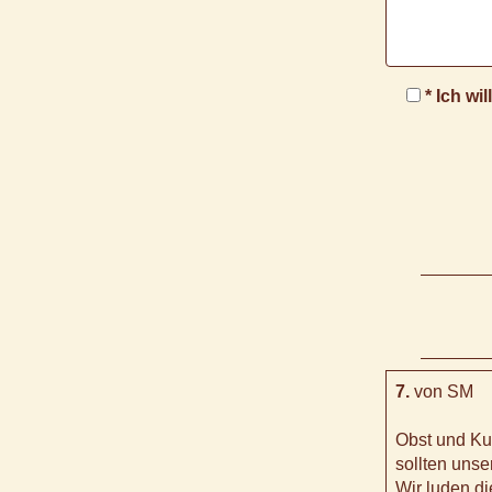
* Ich wi
7.
von SM
Obst und Ku
sollten unse
Wir luden di