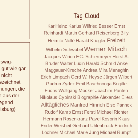
Tag-Cloud
KarlHeinz Karius
Wilfried Besser
Ernst
Reinhardt
Martin Gerhard Reisenberg
Billy
Freizeit
Heimito Nollé
Harald Kriegler
Werner Mitsch
Wilhelm Schwöbel
Jacques Wirion
F.C. Schiermeyer
Horst A.
eswig-
Bruder
Walter Ludin
Harald Schmid
Anke
 gut wie gar
Maggauer-Kirsche
Andrea Mira Meneghin
 nicht
Erich Limpach
Gerd W. Heyse
Jürgen Wilbert
ezeichnet
Gudrun Zydek
Emil Baschnonga
Brigitte
nungen, die
Fuchs
Wolfgang Mocker
Joachim Panten
n aus der
Nikolaus Cybinski
Biographie
Alexander Eilers
Gegend
Alltägliches
Manfred Hinrich
Else Pannek
uisburg)
Rudolf Kamp
Ernst Ferstl
Michael Richter
Hermann Rosenkranz
Pavel Kosorin
Klaus
Ender
Weisheit
Gerhard Uhlenbruck
Friedrich
Löchner
Michael Marie Jung
Michael Rumpf