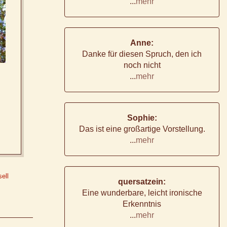
...
mehr
Anne:
Danke für diesen Spruch, den ich
noch nicht
...
mehr
Sophie:
Das ist eine großartige Vorstellung.
...
mehr
ell
quersatzein:
Eine wunderbare, leicht ironische
Erkenntnis
...
mehr