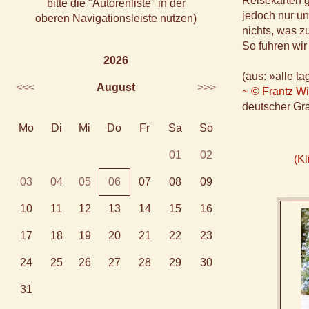
Reisekarten g
bitte die "Autorenliste" in der
jedoch nur u
oberen Navigationsleiste nutzen)
nichts, was z
So fuhren wir
2026
(aus: »alle t
<<<
August
>>>
~ © Frantz W
deutscher Gra
Mo
Di
Mi
Do
Fr
Sa
So
01
02
(Kl
03
04
05
06
07
08
09
10
11
12
13
14
15
16
17
18
19
20
21
22
23
24
25
26
27
28
29
30
31