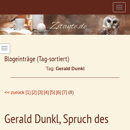
Togg
navig
Blogeinträge (Tag-sortiert)
Tag:
Gerald Dunkl
<< zurück
[1]
[2]
[3]
[4]
[5]
[6]
[7]
(8)
Gerald Dunkl, Spruch des