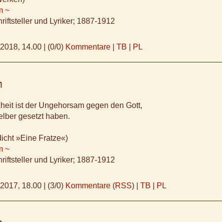
m ~
riftsteller und Lyriker; 1887-1912
.2018, 14.00
|
(0/0)
Kommentare
|
TB
|
PL
m
heit ist der Ungehorsam gegen den Gott,
elber gesetzt haben.
icht »Eine Fratze«)
m ~
riftsteller und Lyriker; 1887-1912
.2017, 18.00
|
(3/0)
Kommentare
(
RSS
) |
TB
|
PL