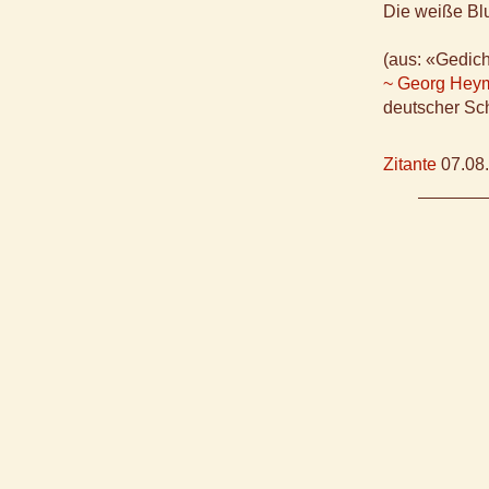
Die weiße Bl
(aus: «Gedic
~ Georg Hey
deutscher Sch
Zitante
07.08