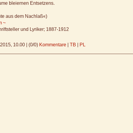
ume bleiernen Entsetzens.
hte aus dem Nachlaß«)
m ~
riftsteller und Lyriker; 1887-1912
.2015, 10.00
|
(0/0)
Kommentare
|
TB
|
PL