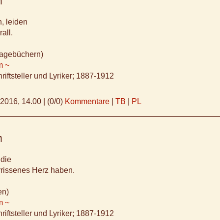
m
n, leiden
all.
Tagebüchern)
m ~
riftsteller und Lyriker; 1887-1912
.2016, 14.00
|
(0/0)
Kommentare
|
TB
|
PL
m
 die
errissenes Herz haben.
en)
m ~
riftsteller und Lyriker; 1887-1912