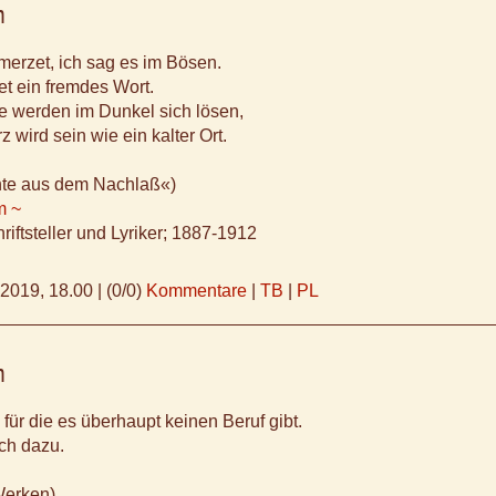
m
erzet, ich sag es im Bösen.
t ein fremdes Wort.
 werden im Dunkel sich lösen,
 wird sein wie ein kalter Ort.
hte aus dem Nachlaß«)
m ~
riftsteller und Lyriker; 1887-1912
.2019, 18.00
|
(0/0)
Kommentare
|
TB
|
PL
m
 für die es überhaupt keinen Beruf gibt.
ch dazu.
Werken)