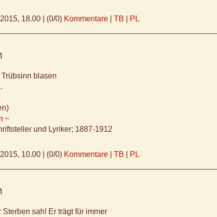
.2015, 18.00
|
(0/0)
Kommentare
|
TB
|
PL
m
 Trübsinn blasen
.
en)
m ~
riftsteller und Lyriker; 1887-1912
.2015, 10.00
|
(0/0)
Kommentare
|
TB
|
PL
m
Sterben sah! Er trägt für immer