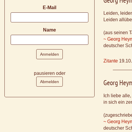
Georg Hey
E-Mail
Leiden, leide
Leiden allüber
Name
(aus seinen 
~ Georg Hey
deutscher Sch
Zitante
19.10
pausieren oder
Georg Hey
Ich liebe alle,
in sich ein z
(zugeschrieb
~ Georg Hey
deutscher Sch