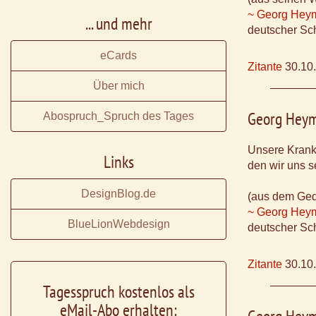
~ Georg Hey
... und mehr
deutscher Sch
eCards
Zitante
30.10
Über mich
Georg Hey
Abospruch_Spruch des Tages
Unsere Krank
Links
den wir uns s
DesignBlog.de
(aus dem Ged
~ Georg Hey
BlueLionWebdesign
deutscher Sch
Zitante
30.10
Tagesspruch kostenlos als
eMail-Abo erhalten: