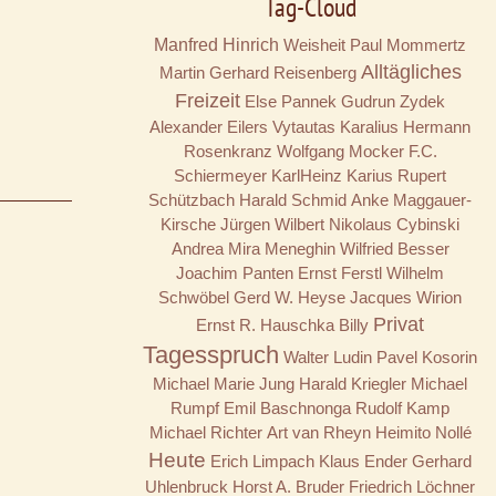
Tag-Cloud
Manfred Hinrich
Weisheit
Paul Mommertz
Alltägliches
Martin Gerhard Reisenberg
Freizeit
Else Pannek
Gudrun Zydek
Alexander Eilers
Vytautas Karalius
Hermann
Rosenkranz
Wolfgang Mocker
F.C.
Schiermeyer
KarlHeinz Karius
Rupert
Schützbach
Harald Schmid
Anke Maggauer-
Kirsche
Jürgen Wilbert
Nikolaus Cybinski
Andrea Mira Meneghin
Wilfried Besser
Joachim Panten
Ernst Ferstl
Wilhelm
Schwöbel
Gerd W. Heyse
Jacques Wirion
Privat
Ernst R. Hauschka
Billy
Tagesspruch
Walter Ludin
Pavel Kosorin
Michael Marie Jung
Harald Kriegler
Michael
Rumpf
Emil Baschnonga
Rudolf Kamp
Michael Richter
Art van Rheyn
Heimito Nollé
Heute
Erich Limpach
Klaus Ender
Gerhard
Uhlenbruck
Horst A. Bruder
Friedrich Löchner