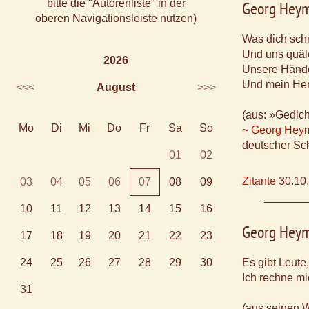
bitte die "Autorenliste" in der
Georg Hey
oberen Navigationsleiste nutzen)
Was dich schm
Und uns quäle
2026
Unsere Hände
Und mein Herz
<<<
August
>>>
(aus: »Gedic
Mo
Di
Mi
Do
Fr
Sa
So
~ Georg Hey
deutscher Sch
01
02
Zitante
30.10
03
04
05
06
07
08
09
10
11
12
13
14
15
16
Georg Hey
17
18
19
20
21
22
23
24
25
26
27
28
29
30
Es gibt Leute,
Ich rechne mi
31
(aus seinen 