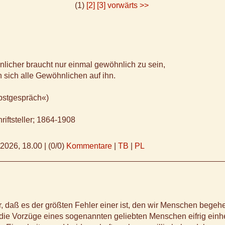
(1)
[2]
[3]
vorwärts >>
licher braucht nur einmal gewöhnlich zu sein,
n sich alle Gewöhnlichen auf ihn.
bstgespräch«)
riftsteller; 1864-1908
.2026, 18.00
|
(0/0)
Kommentare
|
TB
|
PL
ür, daß es der größten Fehler einer ist, den wir Menschen begeh
 die Vorzüge eines sogenannten geliebten Menschen eifrig ein