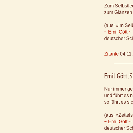
Zum Selbstleu
zum Glänzen n
(aus: »Im Sel
~ Emil Gött ~
deutscher Sch
Zitante
04.11
Emil Gött, 
Nur immer ge
und führt es 
so führt es si
(aus: »Zettel
~ Emil Gött ~
deutscher Sch