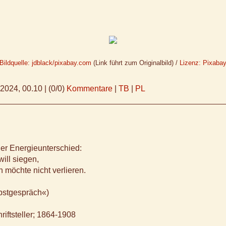
Bildquelle: jdblack/pixabay.com
(Link führt zum Originalbild) /
Lizenz: Pixaba
.2024, 00.10
|
(0/0)
Kommentare
|
TB
|
PL
er Energieunterschied:
will siegen,
on möchte nicht verlieren.
bstgespräch«)
riftsteller; 1864-1908