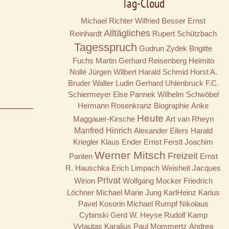
Tag-Cloud
Michael Richter
Wilfried Besser
Ernst
Alltägliches
Reinhardt
Rupert Schützbach
Tagesspruch
Gudrun Zydek
Brigitte
Fuchs
Martin Gerhard Reisenberg
Heimito
Nollé
Jürgen Wilbert
Harald Schmid
Horst A.
Bruder
Walter Ludin
Gerhard Uhlenbruck
F.C.
Schiermeyer
Else Pannek
Wilhelm Schwöbel
Hermann Rosenkranz
Biographie
Anke
Heute
Maggauer-Kirsche
Art van Rheyn
Manfred Hinrich
Alexander Eilers
Harald
Kriegler
Klaus Ender
Ernst Ferstl
Joachim
Werner Mitsch
Freizeit
Panten
Ernst
R. Hauschka
Erich Limpach
Weisheit
Jacques
Privat
Wirion
Wolfgang Mocker
Friedrich
Löchner
Michael Marie Jung
KarlHeinz Karius
Pavel Kosorin
Michael Rumpf
Nikolaus
Cybinski
Gerd W. Heyse
Rudolf Kamp
Vytautas Karalius
Paul Mommertz
Andrea