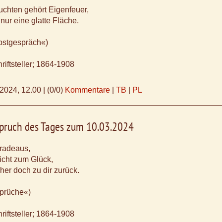
chten gehört Eigenfeuer,
ur eine glatte Fläche.
bstgespräch«)
riftsteller; 1864-1908
.2024, 12.00
|
(0/0)
Kommentare
|
TB
|
PL
Spruch des Tages zum 10.03.2024
radeaus,
nicht zum Glück,
cher doch zu dir zurück.
sprüche«)
riftsteller; 1864-1908