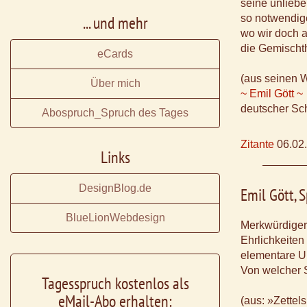
seine unliebe
... und mehr
so notwendig
wo wir doch a
die Gemischth
eCards
(aus seinen 
Über mich
~ Emil Gött ~
deutscher Sch
Abospruch_Spruch des Tages
Zitante
06.02
Links
DesignBlog.de
Emil Gött, 
BlueLionWebdesign
Merkwürdiger 
Ehrlichkeiten
elementare U
Von welcher S
Tagesspruch kostenlos als
eMail-Abo erhalten:
(aus: »Zettel