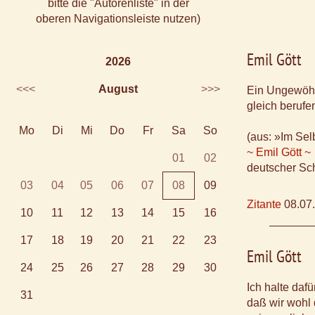
bitte die "Autorenliste" in der
oberen Navigationsleiste nutzen)
Emil Gött
2026
<<<
August
>>>
Ein Ungewöhn
gleich berufe
Mo
Di
Mi
Do
Fr
Sa
So
(aus: »Im Sel
~ Emil Gött ~
01
02
deutscher Sch
03
04
05
06
07
08
09
Zitante
08.07
10
11
12
13
14
15
16
17
18
19
20
21
22
23
Emil Gött
24
25
26
27
28
29
30
Ich halte daf
31
daß wir wohl