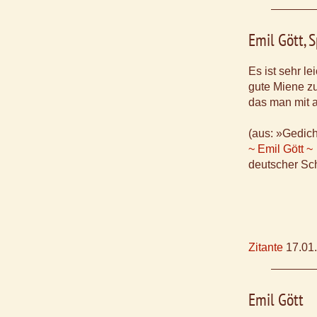
Emil Gött, 
Es ist sehr lei
gute Miene z
das man mit a
(aus: »Gedic
~ Emil Gött ~
deutscher Sch
Zitante
17.01
Emil Gött