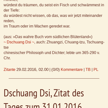
würdest du träumen, du seist ein Fisch und schwämmest in
der Tiefe:
du würdest nicht wissen, ob das, was wir jetzt miteinander
reden,
im Traum oder im Wachen geredet war.
(aus: »Das wahre Buch vom südlichen Blütenland«)
~ Dschuang Dsi ~
, auch: Zhuangzi, Chuang-tzu, Tschuang-
tse
chinesischer Philosoph und Dichter; lebte um 365-290 v.
Chr.
29.02.2016, 02.00
(0/0)
Zitante
|
Kommentare
|
TB
|
PL
Dschuang Dsi, Zitat des
Tages zum 31.01.2016