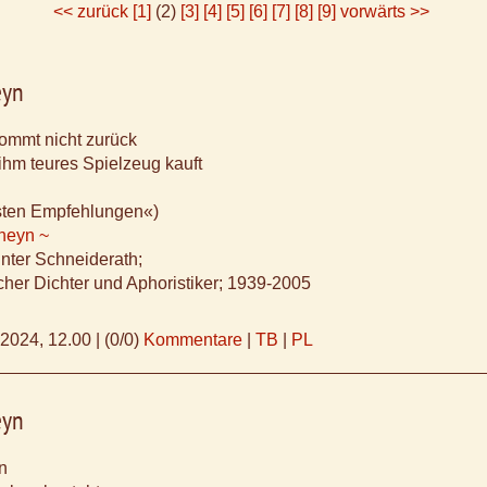
<< zurück
[1]
(2)
[3]
[4]
[5]
[6]
[7]
[8]
[9]
vorwärts >>
eyn
ommt nicht zurück
ihm teures Spielzeug kauft
esten Empfehlungen«)
Rheyn ~
ünter Schneiderath;
cher Dichter und Aphoristiker; 1939-2005
.2024, 12.00
|
(0/0)
Kommentare
|
TB
|
PL
eyn
n