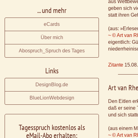
aus Wettbewe
... und mehr
geben sich vi
statt ihren Ge
eCards
(aus: »Erlese
~ © Art van 
Über mich
eigentlich: G
niederrheinis
Abospruch_Spruch des Tages
Zitante
15.08
Links
DesignBlog.de
Art van Rh
BlueLionWebdesign
Den Eitlen er
daß er seine
und sich sta
Tagesspruch kostenlos als
(aus einem Ma
eMail-Abo erhalten:
~ © Art van 