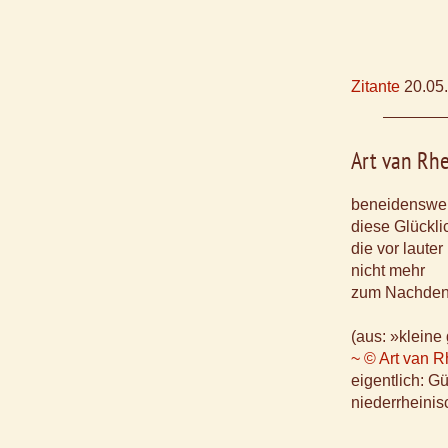
Zitante
20.05
Art van Rh
beneidenswer
diese Glückl
die vor lauter
nicht mehr
zum Nachde
(aus: »kleine 
~ © Art van 
eigentlich: G
niederrheinis