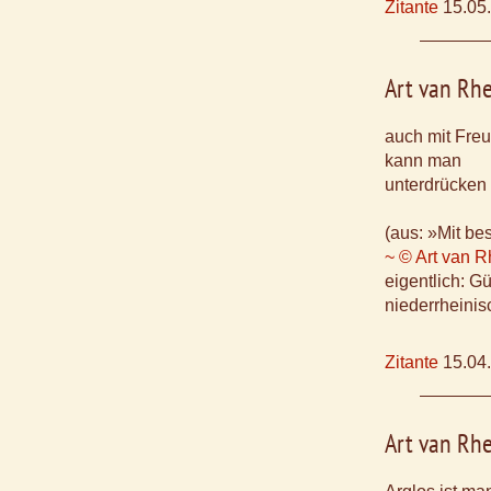
Zitante
15.05
Art van Rh
auch mit Freu
kann man
unterdrücken
(aus: »Mit b
~ © Art van 
eigentlich: G
niederrheinis
Zitante
15.04
Art van Rh