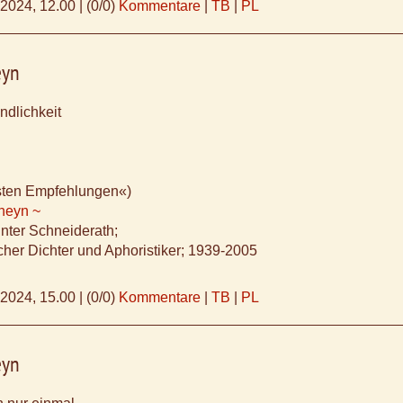
.2024, 12.00
|
(0/0)
Kommentare
|
TB
|
PL
eyn
ndlichkeit
esten Empfehlungen«)
Rheyn ~
ünter Schneiderath;
cher Dichter und Aphoristiker; 1939-2005
.2024, 15.00
|
(0/0)
Kommentare
|
TB
|
PL
eyn