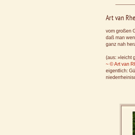
Art van Rh
vom großen G
daß man weni
ganz nah her
(aus: »leicht 
~ © Art van 
eigentlich: G
niederrheinis