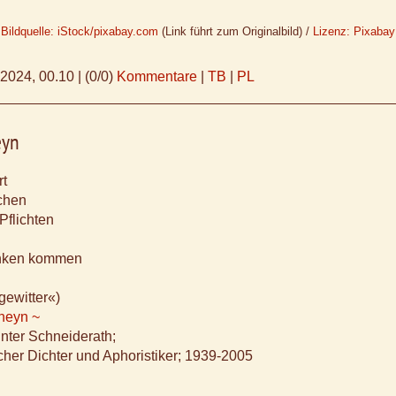
Bildquelle: iStock/pixabay.com
(Link führt zum Originalbild) /
Lizenz: Pixabay
.2024, 00.10
|
(0/0)
Kommentare
|
TB
|
PL
eyn
t
ichen
 Pflichten
nken kommen
gewitter«)
Rheyn ~
ünter Schneiderath;
cher Dichter und Aphoristiker; 1939-2005