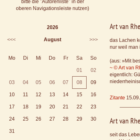
bitte die "Autorenliste" in der
oberen Navigationsleiste nutzen)
Art van Rh
2026
<<<
August
>>>
das Lachen k
nur weil man 
Mo
Di
Mi
Do
Fr
Sa
So
(aus: »Mit b
~ © Art van 
01
02
eigentlich: G
niederrheinis
03
04
05
06
07
08
09
10
11
12
13
14
15
16
Zitante
15.09
17
18
19
20
21
22
23
Art van Rh
24
25
26
27
28
29
30
31
seit das Lebe