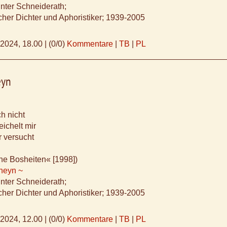
ünter Schneiderath;
cher Dichter und Aphoristiker; 1939-2005
.2024, 18.00
|
(0/0)
Kommentare
|
TB
|
PL
eyn
h nicht
ichelt mir
 versucht
ne Bosheiten« [1998])
Rheyn ~
ünter Schneiderath;
cher Dichter und Aphoristiker; 1939-2005
.2024, 12.00
|
(0/0)
Kommentare
|
TB
|
PL