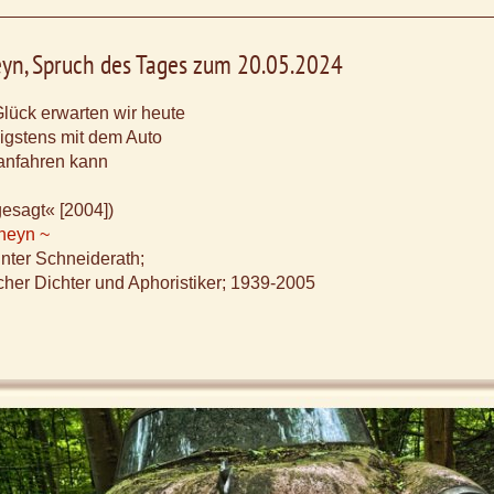
eyn, Spruch des Tages zum 20.05.2024
lück erwarten wir heute
gstens mit dem Auto
anfahren kann
gesagt« [2004])
Rheyn ~
ünter Schneiderath;
cher Dichter und Aphoristiker; 1939-2005