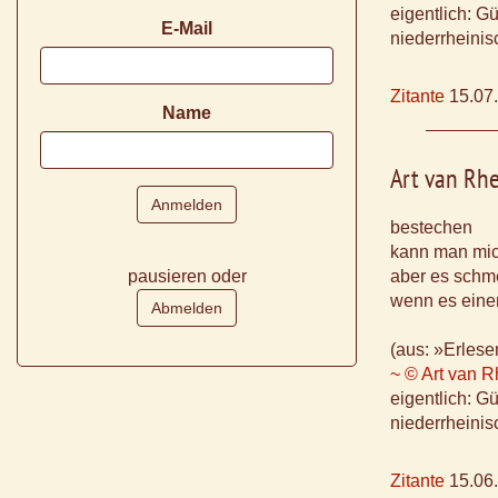
eigentlich: G
E-Mail
niederrheinis
Zitante
15.07
Name
Art van Rh
bestechen
kann man mic
pausieren oder
aber es schme
wenn es einer
(aus: »Erlese
~ © Art van 
eigentlich: G
niederrheinis
Zitante
15.06