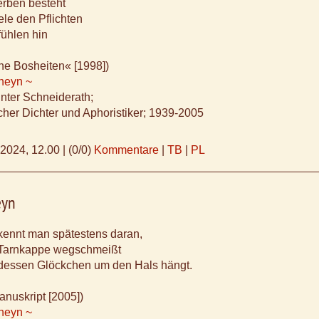
rben besteht
ele den Pflichten
fühlen hin
ne Bosheiten« [1998])
Rheyn ~
ünter Schneiderath;
cher Dichter und Aphoristiker; 1939-2005
.2024, 12.00
|
(0/0)
Kommentare
|
TB
|
PL
eyn
kennt man spätestens daran,
 Tarnkappe wegschmeißt
ttdessen Glöckchen um den Hals hängt.
nuskript [2005])
Rheyn ~