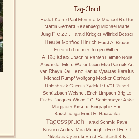
Tag-Cloud
Rudolf Kamp
Paul Mommertz
Michael Richter
Martin Gerhard Reisenberg
Michael Marie
Freizeit
Jung
Harald Kriegler
Wilfried Besser
Heute
Manfred Hinrich
Horst A. Bruder
Friedrich Löchner
Jürgen Wilbert
Alltägliches
Joachim Panten
Heimito Nollé
Alexander Eilers
Walter Ludin
Else Pannek
Art
van Rheyn
KarlHeinz Karius
Vytautas Karalius
Michael Rumpf
Wolfgang Mocker
Gerhard
Privat
Uhlenbruck
Gudrun Zydek
Rupert
Schützbach
Weisheit
Erich Limpach
Brigitte
Fuchs
Jacques Wirion
F.C. Schiermeyer
Anke
Maggauer-Kirsche
Biographie
Emil
Baschnonga
Ernst R. Hauschka
Tagesspruch
Harald Schmid
Pavel
Kosorin
Andrea Mira Meneghin
Ernst Ferstl
Nikolaus Cybinski
Ernst Reinhardt
Billy