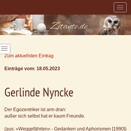
Togg
navig
Zum aktuellsten Eintrag
Einträge vom: 18.05.2023
Gerlinde Nyncke
Der Egozentriker ist arm dran:
außer sich selbst hat er kaum Freunde.
(aus: »Weggefährten« - Gedanken und Aphorismen [1990])