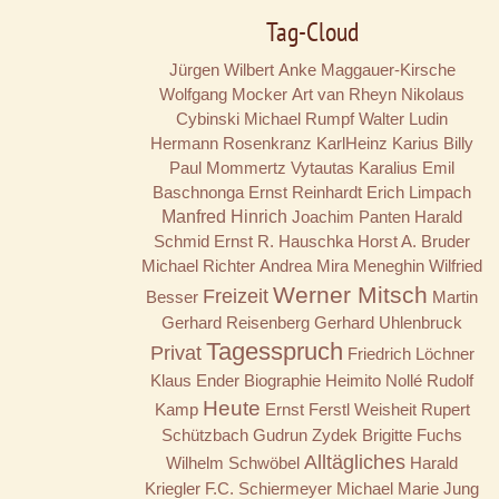
Tag-Cloud
Jürgen Wilbert
Anke Maggauer-Kirsche
Wolfgang Mocker
Art van Rheyn
Nikolaus
Cybinski
Michael Rumpf
Walter Ludin
Hermann Rosenkranz
KarlHeinz Karius
Billy
Paul Mommertz
Vytautas Karalius
Emil
Baschnonga
Ernst Reinhardt
Erich Limpach
Manfred Hinrich
Joachim Panten
Harald
Schmid
Ernst R. Hauschka
Horst A. Bruder
Michael Richter
Andrea Mira Meneghin
Wilfried
Werner Mitsch
Freizeit
Besser
Martin
Gerhard Reisenberg
Gerhard Uhlenbruck
Tagesspruch
Privat
Friedrich Löchner
Klaus Ender
Biographie
Heimito Nollé
Rudolf
Heute
Kamp
Ernst Ferstl
Weisheit
Rupert
Schützbach
Gudrun Zydek
Brigitte Fuchs
Alltägliches
Wilhelm Schwöbel
Harald
Kriegler
F.C. Schiermeyer
Michael Marie Jung