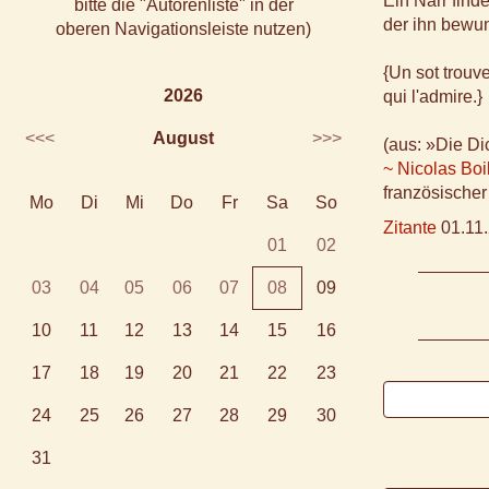
Ein Narr find
bitte die "Autorenliste" in der
der ihn bewun
oberen Navigationsleiste nutzen)
{Un sot trouve
2026
qui l'admire.}
<<<
August
>>>
(aus: »Die Dic
~ Nicolas Boi
französischer
Mo
Di
Mi
Do
Fr
Sa
So
Zitante
01.11.
01
02
03
04
05
06
07
08
09
10
11
12
13
14
15
16
17
18
19
20
21
22
23
24
25
26
27
28
29
30
31