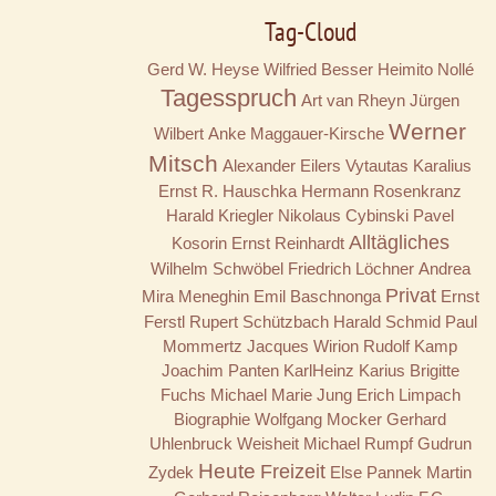
Tag-Cloud
Gerd W. Heyse
Wilfried Besser
Heimito Nollé
Tagesspruch
Art van Rheyn
Jürgen
Werner
Wilbert
Anke Maggauer-Kirsche
Mitsch
Alexander Eilers
Vytautas Karalius
Ernst R. Hauschka
Hermann Rosenkranz
Harald Kriegler
Nikolaus Cybinski
Pavel
Alltägliches
Kosorin
Ernst Reinhardt
Wilhelm Schwöbel
Friedrich Löchner
Andrea
Privat
Mira Meneghin
Emil Baschnonga
Ernst
Ferstl
Rupert Schützbach
Harald Schmid
Paul
Mommertz
Jacques Wirion
Rudolf Kamp
Joachim Panten
KarlHeinz Karius
Brigitte
Fuchs
Michael Marie Jung
Erich Limpach
Biographie
Wolfgang Mocker
Gerhard
Uhlenbruck
Weisheit
Michael Rumpf
Gudrun
Heute
Freizeit
Zydek
Else Pannek
Martin