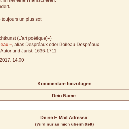
et immer einen närrischeren,
dert.
 toujours un plus sot
htkunst (L'art poétique)»)
leau ~
, alias Despréaux oder Boileau-Despréaux
 Autor und Jurist; 1636-1711
2017, 14.00
Kommentare hinzufügen
Dein Name:
Deine E-Mail-Adresse:
(Wird nur an mich übermittelt)