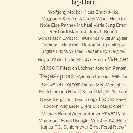
Tag-Cloud
Wolfgang Mocker
Klaus Ender
Anke
Maggauer-Kirsche
Jacques Wirion
Heimito
Nollé
Else Pannek
Michael Marie Jung
Ernst
Reinhardt
Manfred Hinrich
Rupert
Schützbach
Ernst R. Hauschka
Gudrun Zydek
Gerhard Uhlenbruck
Hermann Rosenkranz
Brigitte Fuchs
Wilfried Besser
Billy
Gerd W.
Werner
Heyse
Walter Ludin
Horst A. Bruder
Mitsch
Friedrich Löchner
Joachim Panten
Tagesspruch
Vytautas Karalius
Wilhelm
Freizeit
Schwöbel
Andrea Mira Meneghin
Erich Limpach
Harald Schmid
Martin Gerhard
Heute
Reisenberg
Emil Baschnonga
Pavel
Kosorin
Alexander Eilers
Michael Richter
Privat
Michael Rumpf
Art van Rheyn
Paul
Mommertz
Harald Kriegler
Weisheit
KarlHeinz
Karius
F.C. Schiermeyer
Ernst Ferstl
Rudolf