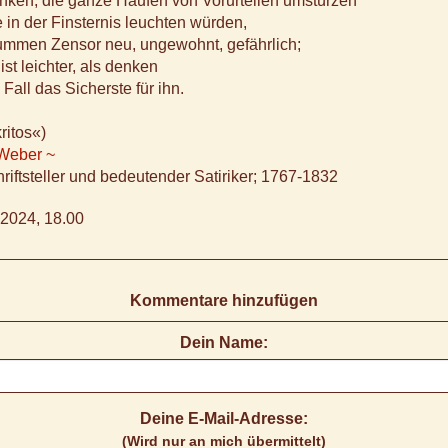
ken, die ganze Haufen von Vorurteilen umstürzen
e in der Finsternis leuchten würden,
ummen Zensor neu, ungewohnt, gefährlich;
 ist leichter, als denken
Fall das Sicherste für ihn.
ritos«)
 Weber ~
riftsteller und bedeutender Satiriker; 1767-1832
2024, 18.00
Kommentare hinzufügen
Dein Name:
Deine E-Mail-Adresse:
(Wird nur an mich übermittelt)