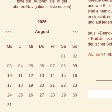
Gerade Gedan
bitte die "Autorenliste" in der
und wie Blitz
oberen Navigationsleiste nutzen)
sind einem d
er streicht, es
2026
und auf jeden 
<<<
August
>>>
(aus: »Demok
~ Karl Julius
deutscher Sch
Mo
Di
Mi
Do
Fr
Sa
So
Zitante
14.09.
01
02
03
04
05
06
07
08
09
10
11
12
13
14
15
16
17
18
19
20
21
22
23
24
25
26
27
28
29
30
31