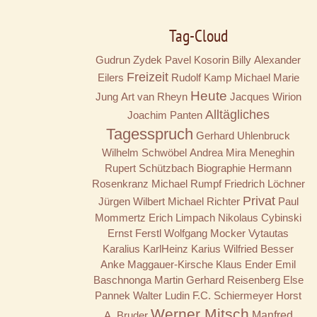
Tag-Cloud
Gudrun Zydek
Pavel Kosorin
Billy
Alexander
Freizeit
Eilers
Rudolf Kamp
Michael Marie
Heute
Jung
Art van Rheyn
Jacques Wirion
Alltägliches
Joachim Panten
Tagesspruch
Gerhard Uhlenbruck
Wilhelm Schwöbel
Andrea Mira Meneghin
Rupert Schützbach
Biographie
Hermann
Rosenkranz
Michael Rumpf
Friedrich Löchner
Privat
Jürgen Wilbert
Michael Richter
Paul
Mommertz
Erich Limpach
Nikolaus Cybinski
Ernst Ferstl
Wolfgang Mocker
Vytautas
Karalius
KarlHeinz Karius
Wilfried Besser
Anke Maggauer-Kirsche
Klaus Ender
Emil
Baschnonga
Martin Gerhard Reisenberg
Else
Pannek
Walter Ludin
F.C. Schiermeyer
Horst
Werner Mitsch
A. Bruder
Manfred