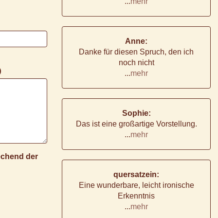
...
mehr
Anne:
Danke für diesen Spruch, den ich
noch nicht
)
...
mehr
Sophie:
Das ist eine großartige Vorstellung.
...
mehr
rechend der
quersatzein:
Eine wunderbare, leicht ironische
Erkenntnis
...
mehr