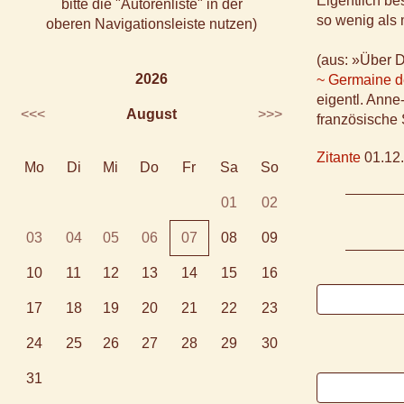
Eigentlich bes
bitte die "Autorenliste" in der
so wenig als 
oberen Navigationsleiste nutzen)
(aus: »Über 
2026
~ Germaine d
eigentl. Ann
<<<
August
>>>
französische 
Zitante
01.12.
Mo
Di
Mi
Do
Fr
Sa
So
01
02
03
04
05
06
07
08
09
10
11
12
13
14
15
16
17
18
19
20
21
22
23
24
25
26
27
28
29
30
31