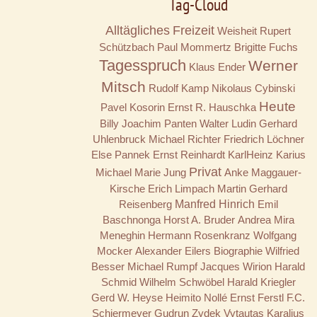
Tag-Cloud
Alltägliches
Freizeit
Weisheit
Rupert
Schützbach
Paul Mommertz
Brigitte Fuchs
Tagesspruch
Werner
Klaus Ender
Mitsch
Rudolf Kamp
Nikolaus Cybinski
Heute
Pavel Kosorin
Ernst R. Hauschka
Billy
Joachim Panten
Walter Ludin
Gerhard
Uhlenbruck
Michael Richter
Friedrich Löchner
Else Pannek
Ernst Reinhardt
KarlHeinz Karius
Privat
Michael Marie Jung
Anke Maggauer-
Kirsche
Erich Limpach
Martin Gerhard
Reisenberg
Manfred Hinrich
Emil
Baschnonga
Horst A. Bruder
Andrea Mira
Meneghin
Hermann Rosenkranz
Wolfgang
Mocker
Alexander Eilers
Biographie
Wilfried
Besser
Michael Rumpf
Jacques Wirion
Harald
Schmid
Wilhelm Schwöbel
Harald Kriegler
Gerd W. Heyse
Heimito Nollé
Ernst Ferstl
F.C.
Schiermeyer
Gudrun Zydek
Vytautas Karalius