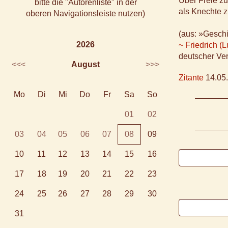
Über Freie zu
bitte die "Autorenliste" in der
als Knechte z
oberen Navigationsleiste nutzen)
(aus: »Gesch
2026
~ Friedrich 
deutscher Ver
<<<
August
>>>
Zitante
14.05.
Mo
Di
Mi
Do
Fr
Sa
So
01
02
03
04
05
06
07
08
09
10
11
12
13
14
15
16
17
18
19
20
21
22
23
24
25
26
27
28
29
30
31