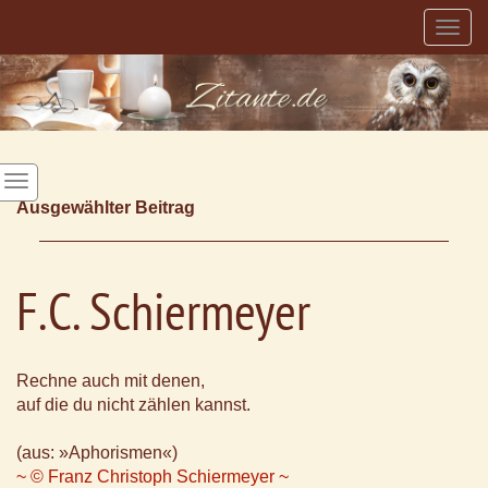
Togg
navig
Ausgewählter Beitrag
F.C. Schiermeyer
Rechne auch mit denen,
auf die du nicht zählen kannst.
(aus: »Aphorismen«)
~ © Franz Christoph Schiermeyer ~