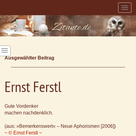
Togg
navig
Ausgewählter Beitrag
Ernst Ferstl
Gute Vordenker
machen nachdenklich.
(aus: »Bemerkenswert« – Neue Aphorismen [2006])
~ © Ernst Ferstl ~