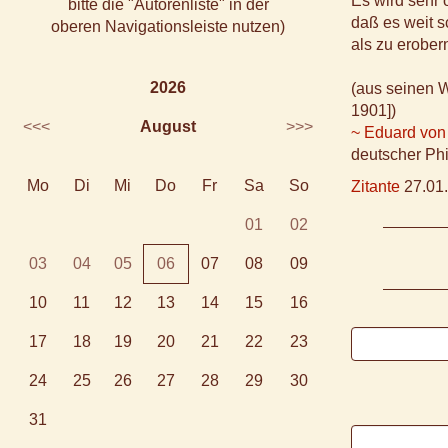
Es wird sehr 
bitte die "Autorenliste" in der
daß es weit s
oberen Navigationsleiste nutzen)
als zu erober
2026
(aus seinen W
1901])
<<<
August
>>>
~ Eduard von
deutscher Ph
Mo
Di
Mi
Do
Fr
Sa
So
Zitante
27.01.
01
02
03
04
05
06
07
08
09
10
11
12
13
14
15
16
17
18
19
20
21
22
23
24
25
26
27
28
29
30
31