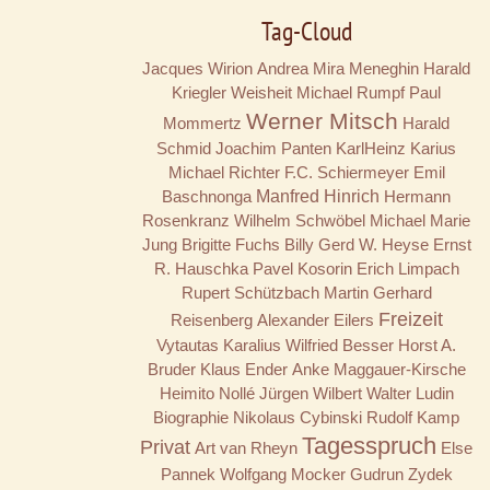
Tag-Cloud
Jacques Wirion
Andrea Mira Meneghin
Harald
Kriegler
Weisheit
Michael Rumpf
Paul
Werner Mitsch
Mommertz
Harald
Schmid
Joachim Panten
KarlHeinz Karius
Michael Richter
F.C. Schiermeyer
Emil
Baschnonga
Manfred Hinrich
Hermann
Rosenkranz
Wilhelm Schwöbel
Michael Marie
Jung
Brigitte Fuchs
Billy
Gerd W. Heyse
Ernst
R. Hauschka
Pavel Kosorin
Erich Limpach
Rupert Schützbach
Martin Gerhard
Freizeit
Reisenberg
Alexander Eilers
Vytautas Karalius
Wilfried Besser
Horst A.
Bruder
Klaus Ender
Anke Maggauer-Kirsche
Heimito Nollé
Jürgen Wilbert
Walter Ludin
Biographie
Nikolaus Cybinski
Rudolf Kamp
Tagesspruch
Privat
Art van Rheyn
Else
Pannek
Wolfgang Mocker
Gudrun Zydek