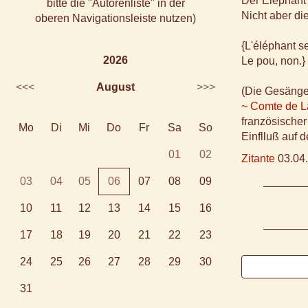
Der Elephant l
bitte die "Autorenliste" in der
Nicht aber di
oberen Navigationsleiste nutzen)
{L'éléphant se
2026
Le pou, non.}
<<<
August
>>>
(Die Gesänge
~ Comte de L
französischer
Mo
Di
Mi
Do
Fr
Sa
So
Einflluß auf 
01
02
Zitante
03.04.
03
04
05
06
07
08
09
10
11
12
13
14
15
16
17
18
19
20
21
22
23
24
25
26
27
28
29
30
31