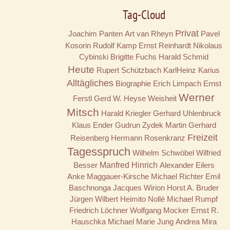
Tag-Cloud
Privat
Joachim Panten
Art van Rheyn
Pavel
Kosorin
Rudolf Kamp
Ernst Reinhardt
Nikolaus
Cybinski
Brigitte Fuchs
Harald Schmid
Heute
Rupert Schützbach
KarlHeinz Karius
Alltägliches
Biographie
Erich Limpach
Ernst
Werner
Ferstl
Gerd W. Heyse
Weisheit
Mitsch
Harald Kriegler
Gerhard Uhlenbruck
Klaus Ender
Gudrun Zydek
Martin Gerhard
Freizeit
Reisenberg
Hermann Rosenkranz
Tagesspruch
Wilhelm Schwöbel
Wilfried
Besser
Manfred Hinrich
Alexander Eilers
Anke Maggauer-Kirsche
Michael Richter
Emil
Baschnonga
Jacques Wirion
Horst A. Bruder
Jürgen Wilbert
Heimito Nollé
Michael Rumpf
Friedrich Löchner
Wolfgang Mocker
Ernst R.
Hauschka
Michael Marie Jung
Andrea Mira