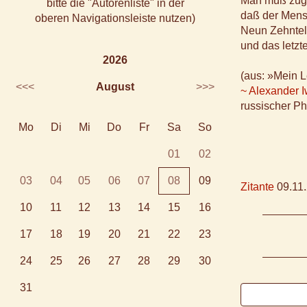
Man muß zug
bitte die "Autorenliste" in der
daß der Mensc
oberen Navigationsleiste nutzen)
Neun Zehntel
und das letzte
2026
(aus: »Mein 
<<<
August
>>>
~ Alexander 
russischer Ph
Mo
Di
Mi
Do
Fr
Sa
So
01
02
03
04
05
06
07
08
09
Zitante
09.11.
10
11
12
13
14
15
16
17
18
19
20
21
22
23
24
25
26
27
28
29
30
31