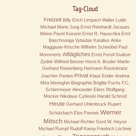
Tag-Cloud
Freizeit
Billy
Erich Limpach
Walter Ludin
Michael Marie Jung
Ernst Reinhardt
Jacques
Wirion
Pavel Kosorin
Ernst R. Hauschka
Emil
Baschnonga
Vytautas Karalius
Anke
Maggauer-Kirsche
Wilhelm Schwöbel
Paul
Alltägliches
Mommertz
Ernst Ferstl
Gudrun
Zydek
Wilfried Besser
Horst A. Bruder
Martin
Gerhard Reisenberg
Hermann Rosenkranz
Privat
Joachim Panten
Klaus Ender
Andrea
Mira Meneghin
Biographie
Brigitte Fuchs
F.C.
Schiermeyer
Alexander Eilers
Wolfgang
Mocker
Nikolaus Cybinski
Harald Schmid
Heute
Gerhard Uhlenbruck
Rupert
Werner
Schützbach
Else Pannek
Mitsch
Michael Richter
Gerd W. Heyse
Michael Rumpf
Rudolf Kamp
Friedrich Löchner