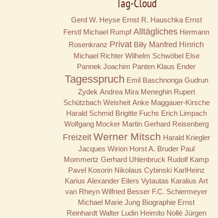
Tag-Cloud
Gerd W. Heyse
Ernst R. Hauschka
Ernst
Alltägliches
Ferstl
Michael Rumpf
Hermann
Privat
Rosenkranz
Billy
Manfred Hinrich
Michael Richter
Wilhelm Schwöbel
Else
Pannek
Joachim Panten
Klaus Ender
Tagesspruch
Emil Baschnonga
Gudrun
Zydek
Andrea Mira Meneghin
Rupert
Schützbach
Weisheit
Anke Maggauer-Kirsche
Harald Schmid
Brigitte Fuchs
Erich Limpach
Wolfgang Mocker
Martin Gerhard Reisenberg
Werner Mitsch
Freizeit
Harald Kriegler
Jacques Wirion
Horst A. Bruder
Paul
Mommertz
Gerhard Uhlenbruck
Rudolf Kamp
Pavel Kosorin
Nikolaus Cybinski
KarlHeinz
Karius
Alexander Eilers
Vytautas Karalius
Art
van Rheyn
Wilfried Besser
F.C. Schiermeyer
Michael Marie Jung
Biographie
Ernst
Reinhardt
Walter Ludin
Heimito Nollé
Jürgen