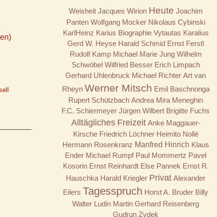
Heute
Weisheit
Jacques Wirion
Joachim
Panten
Wolfgang Mocker
Nikolaus Cybinski
KarlHeinz Karius
Biographie
Vytautas Karalius
ken)
Gerd W. Heyse
Harald Schmid
Ernst Ferstl
Rudolf Kamp
Michael Marie Jung
Wilhelm
Schwöbel
Wilfried Besser
Erich Limpach
Gerhard Uhlenbruck
Michael Richter
Art van
Werner Mitsch
Rheyn
Emil Baschnonga
ell
Rupert Schützbach
Andrea Mira Meneghin
F.C. Schiermeyer
Jürgen Wilbert
Brigitte Fuchs
Alltägliches
Freizeit
Anke Maggauer-
Kirsche
Friedrich Löchner
Heimito Nollé
Hermann Rosenkranz
Manfred Hinrich
Klaus
Ender
Michael Rumpf
Paul Mommertz
Pavel
Kosorin
Ernst Reinhardt
Else Pannek
Ernst R.
Privat
Hauschka
Harald Kriegler
Alexander
Tagesspruch
Eilers
Horst A. Bruder
Billy
Walter Ludin
Martin Gerhard Reisenberg
Gudrun Zydek