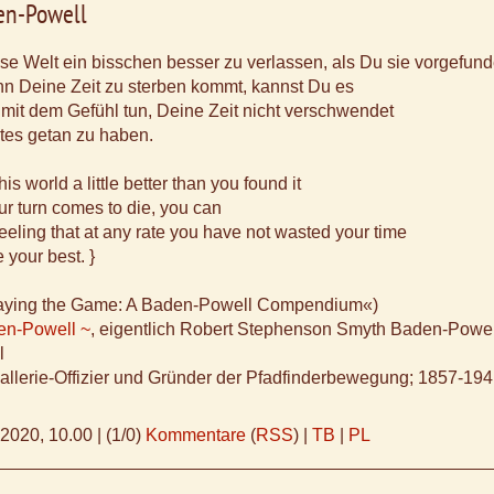
en-Powell
se Welt ein bisschen besser zu verlassen, als Du sie vorgefund
n Deine Zeit zu sterben kommt, kannst Du es
 mit dem Gefühl tun, Deine Zeit nicht verschwendet
tes getan zu haben.
his world a little better than you found it
r turn comes to die, you can
feeling that at any rate you have not wasted your time
 your best. }
»Playing the Game: A Baden-Powell Compendium«)
en-Powell ~
, eigentlich Robert Stephenson Smyth Baden-Powel
l
vallerie-Offizier und Gründer der Pfadfinderbewegung; 1857-19
.2020, 10.00
|
(1/0)
Kommentare
(
RSS
) |
TB
|
PL