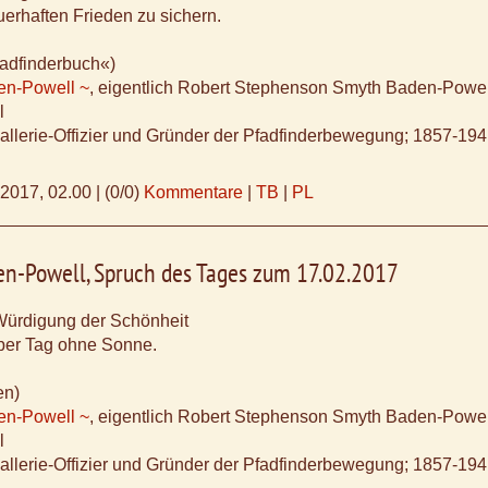
erhaften Frieden zu sichern.
fadfinderbuch«)
en-Powell ~
, eigentlich Robert Stephenson Smyth Baden-Powel
l
vallerie-Offizier und Gründer der Pfadfinderbewegung; 1857-19
.2017, 02.00
|
(0/0)
Kommentare
|
TB
|
PL
en-Powell, Spruch des Tages zum 17.02.2017
ürdigung der Schönheit
rüber Tag ohne Sonne.
en)
en-Powell ~
, eigentlich Robert Stephenson Smyth Baden-Powel
l
vallerie-Offizier und Gründer der Pfadfinderbewegung; 1857-19