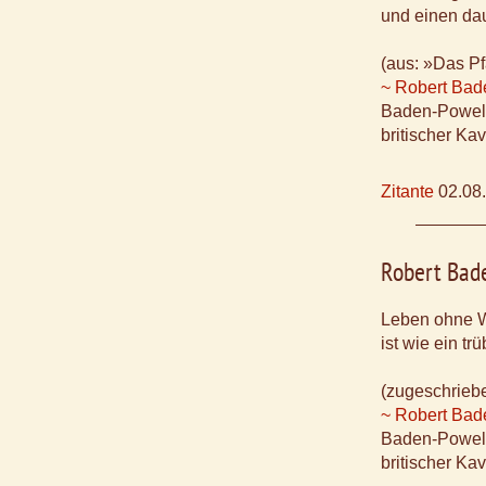
und einen dau
(aus: »Das P
~ Robert Bad
Baden-Powel
britischer Ka
Zitante
02.08
Robert Bad
Leben ohne W
ist wie ein t
(zugeschrieb
~ Robert Bad
Baden-Powel
britischer Ka