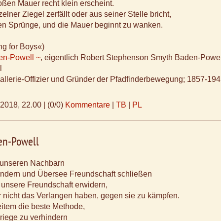
roßen Mauer recht klein erscheint.
lner Ziegel zerfällt oder aus seiner Stelle bricht,
en Sprünge, und die Mauer beginnt zu wanken.
ng for Boys«)
en-Powell ~
, eigentlich Robert Stephenson Smyth Baden-Powel
l
vallerie-Offizier und Gründer der Pfadfinderbewegung; 1857-19
.2018, 22.00
|
(0/0)
Kommentare
|
TB
|
PL
en-Powell
 unseren Nachbarn
ändern und Übersee Freundschaft schließen
 unsere Freundschaft erwidern,
 nicht das Verlangen haben, gegen sie zu kämpfen.
eitem die beste Methode,
riege zu verhindern