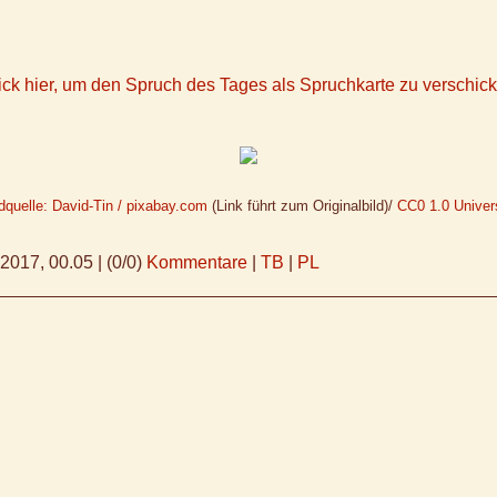
ick hier, um den Spruch des Tages als Spruchkarte zu verschic
dquelle: David-Tin / pixabay.com
(Link führt zum Originalbild)/
CC0 1.0 Univers
.2017, 00.05
|
(0/0)
Kommentare
|
TB
|
PL