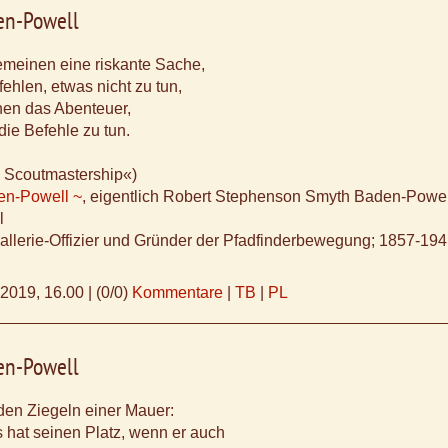
en-Powell
gemeinen eine riskante Sache,
ehlen, etwas nicht zu tun,
hnen das Abenteuer,
ie Befehle zu tun.
o Scoutmastership«)
en-Powell ~
, eigentlich Robert Stephenson Smyth Baden-Powel
l
vallerie-Offizier und Gründer der Pfadfinderbewegung; 1857-19
.2019, 16.00
|
(0/0)
Kommentare
|
TB
|
PL
en-Powell
den Ziegeln einer Mauer:
 hat seinen Platz, wenn er auch