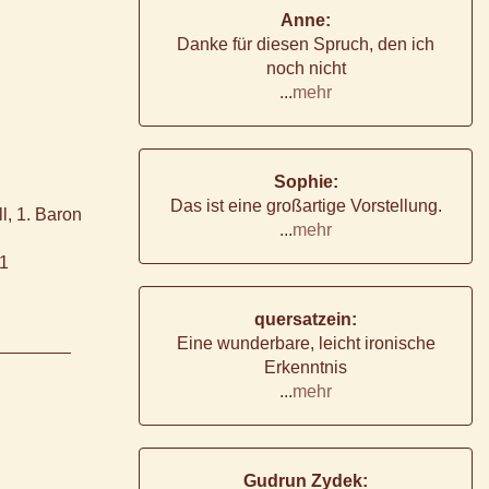
Anne:
Danke für diesen Spruch, den ich
noch nicht
...
mehr
Sophie:
Das ist eine großartige Vorstellung.
l, 1. Baron
...
mehr
41
quersatzein:
Eine wunderbare, leicht ironische
Erkenntnis
...
mehr
Gudrun Zydek: