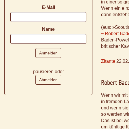
in einer so g
E-Mail
Wenn ein einze
dann entsteh
(aus: »Scouti
Name
~ Robert Bad
Baden-Powel
britischer Ka
Zitante
22.02
pausieren oder
Robert Bad
Wenn wir mit
in fremden L
und wenn sie
so werden wir
Das ist bei w
um künftige K