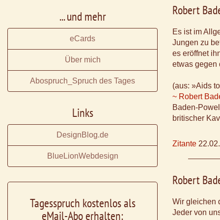
Robert Bad
... und mehr
Es ist im All
eCards
Jungen zu bef
es eröffnet i
Über mich
etwas gegen d
Abospruch_Spruch des Tages
(aus: »Aids t
~ Robert Bad
Baden-Powel
Links
britischer Ka
DesignBlog.de
Zitante
22.02
BlueLionWebdesign
Robert Bad
Tagesspruch kostenlos als
Wir gleichen 
eMail-Abo erhalten:
Jeder von uns