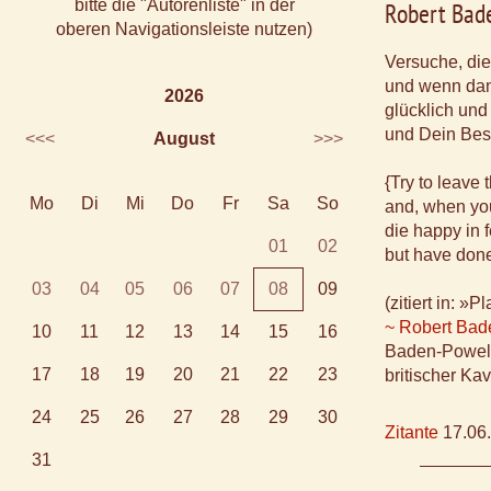
bitte die "Autorenliste" in der
Robert Bad
oberen Navigationsleiste nutzen)
Versuche, die
und wenn dan
2026
glücklich und
und Dein Bes
<<<
August
>>>
{Try to leave t
Mo
Di
Mi
Do
Fr
Sa
So
and, when you
die happy in 
01
02
but have done
03
04
05
06
07
08
09
(zitiert in: 
~ Robert Bad
10
11
12
13
14
15
16
Baden-Powel
17
18
19
20
21
22
23
britischer Ka
24
25
26
27
28
29
30
Zitante
17.06
31