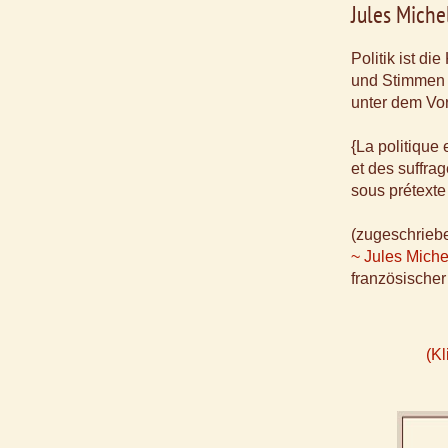
Jules Miche
Politik ist d
und Stimmen
unter dem Vor
{La politique e
et des suffra
sous prétexte
(zugeschrieb
~ Jules Miche
französischer
(Kl