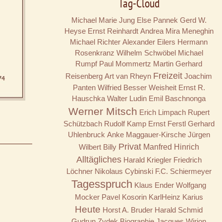
Tag-Cloud
Michael Marie Jung
Else Pannek
Gerd W.
Heyse
Ernst Reinhardt
Andrea Mira Meneghin
Michael Richter
Alexander Eilers
Hermann
Rosenkranz
Wilhelm Schwöbel
Michael
Rumpf
Paul Mommertz
Martin Gerhard
Freizeit
Reisenberg
Art van Rheyn
Joachim
Panten
Wilfried Besser
Weisheit
Ernst R.
Hauschka
Walter Ludin
Emil Baschnonga
Werner Mitsch
Erich Limpach
Rupert
Schützbach
Rudolf Kamp
Ernst Ferstl
Gerhard
Uhlenbruck
Anke Maggauer-Kirsche
Jürgen
Privat
Wilbert
Billy
Manfred Hinrich
Alltägliches
Harald Kriegler
Friedrich
Löchner
Nikolaus Cybinski
F.C. Schiermeyer
Tagesspruch
Klaus Ender
Wolfgang
Mocker
Pavel Kosorin
KarlHeinz Karius
Heute
Horst A. Bruder
Harald Schmid
Gudrun Zydek
Biographie
Jacques Wirion