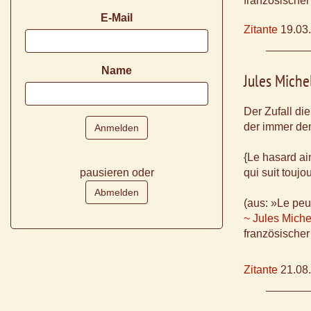
französischer
E-Mail
Zitante
19.03
Name
Jules Miche
Der Zufall di
der immer de
{Le hasard ai
pausieren oder
qui suit touj
(aus: »Le peu
~ Jules Miche
französischer
Zitante
21.08