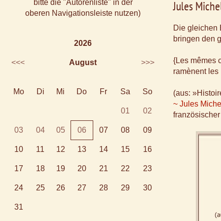
bitte die "Autorenliste" in der
Jules Miche
oberen Navigationsleiste nutzen)
Die gleichen 
bringen den 
2026
{Les mêmes c
<<<
August
>>>
ramènent les 
Mo
Di
Mi
Do
Fr
Sa
So
(aus: »Histoi
~ Jules Miche
01
02
französischer
03
04
05
06
07
08
09
10
11
12
13
14
15
16
17
18
19
20
21
22
23
24
25
26
27
28
29
30
31