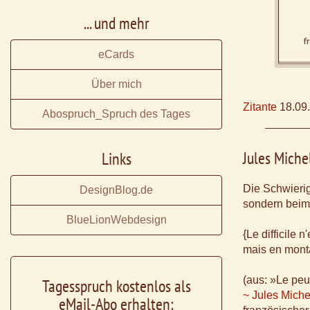
... und mehr
eCards
Über mich
Zitante
18.09
Abospruch_Spruch des Tages
Jules Miche
Links
Die Schwierig
DesignBlog.de
sondern beim 
BlueLionWebdesign
{Le difficile 
mais en monta
(aus: »Le peu
Tagesspruch kostenlos als
~ Jules Miche
eMail-Abo erhalten: