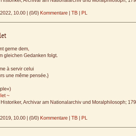
 Historiker, Archivar am Nationalarchiv und Moralphilosoph; 17
.2022, 10.00
|
(0/0)
Kommentare
|
TB
|
PL
let
ent gerne dem,
m gleichen Gedanken folgt.
me à servir celui
ours une même pensée.}
ple«)
let ~
 Historiker, Archivar am Nationalarchiv und Moralphilosoph; 17
.2019, 10.00
|
(0/0)
Kommentare
|
TB
|
PL