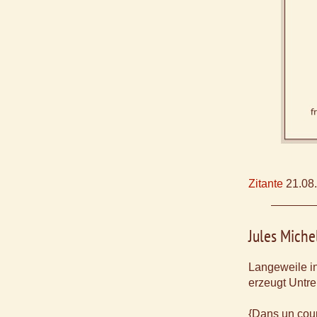
Zitante
21.08
Jules Miche
Langeweile in
erzeugt Untre
{Dans un cou