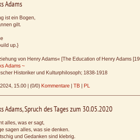
ks Adams
g ist ein Bogen,
nnen gilt.
ce
build up.}
rziehung von Henry Adams« [The Education of Henry Adams [19
ks Adams ~
scher Historiker und Kulturphilosoph; 1838-1918
.2024, 15.00
|
(0/0)
Kommentare
|
TB
|
PL
ks Adams, Spruch des Tages zum 30.05.2020
 alles, was er sagt,
e sagen alles, was sie denken.
itschig und Gedanken sind klebrig.