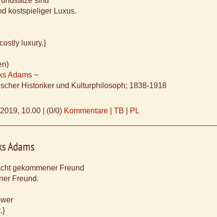
rundsätze sind
nd kostspieliger Luxus.
costly luxury.}
en)
ks Adams ~
scher Historiker und Kulturphilosoph; 1838-1918
.2019, 10.00
|
(0/0)
Kommentare
|
TB
|
PL
ks Adams
acht gekommener Freund
ener Freund.
ower
.}