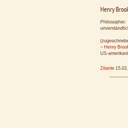
Henry Broo
Philosophie:
unverständli
(zugeschrieb
~ Henry Broo
US-amerikani
Zitante
15.02