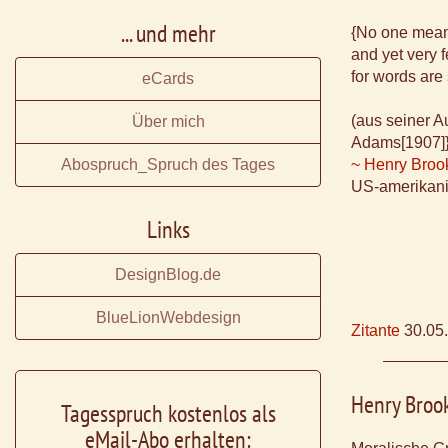
... und mehr
{No one means
and yet very 
for words are 
eCards
(aus seiner 
Über mich
Adams[1907]}
Abospruch_Spruch des Tages
~ Henry Broo
US-amerikani
Links
DesignBlog.de
BlueLionWebdesign
Zitante
30.05
Henry Broo
Tagesspruch kostenlos als
eMail-Abo erhalten: