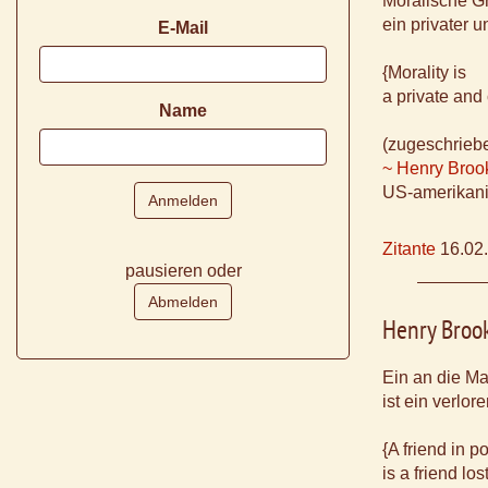
Moralische G
ein privater u
E-Mail
{Morality is
a private and 
Name
(zugeschrieb
~ Henry Broo
US-amerikani
Zitante
16.02
pausieren oder
Henry Broo
Ein an die M
ist ein verlor
{A friend in p
is a friend lost