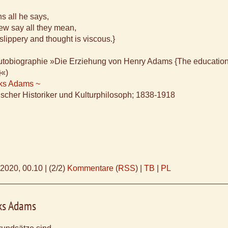
 all he says,
few say all they mean,
slippery and thought is viscous.}
Autobiographie »Die Erziehung von Henry Adams {The education
«)
ks Adams ~
scher Historiker und Kulturphilosoph; 1838-1918
.2020, 00.10
|
(2/2)
Kommentare
(
RSS
) |
TB
|
PL
ks Adams