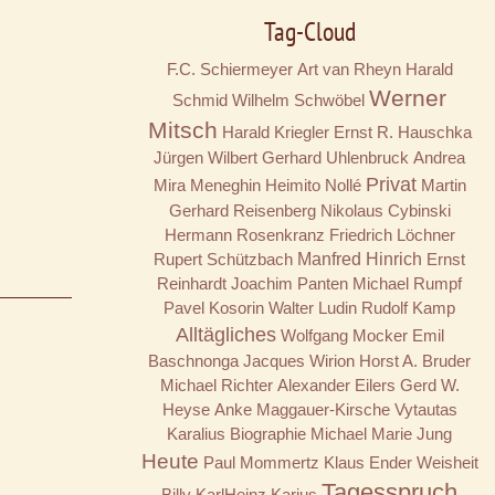
Tag-Cloud
F.C. Schiermeyer
Art van Rheyn
Harald
Werner
Schmid
Wilhelm Schwöbel
Mitsch
Harald Kriegler
Ernst R. Hauschka
Jürgen Wilbert
Gerhard Uhlenbruck
Andrea
Privat
Mira Meneghin
Heimito Nollé
Martin
Gerhard Reisenberg
Nikolaus Cybinski
Hermann Rosenkranz
Friedrich Löchner
Rupert Schützbach
Manfred Hinrich
Ernst
Reinhardt
Joachim Panten
Michael Rumpf
Pavel Kosorin
Walter Ludin
Rudolf Kamp
Alltägliches
Wolfgang Mocker
Emil
Baschnonga
Jacques Wirion
Horst A. Bruder
Michael Richter
Alexander Eilers
Gerd W.
Heyse
Anke Maggauer-Kirsche
Vytautas
Karalius
Biographie
Michael Marie Jung
Heute
Paul Mommertz
Klaus Ender
Weisheit
Tagesspruch
Billy
KarlHeinz Karius