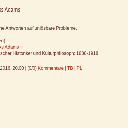
ks Adams
che Antworten auf unlösbare Probleme.
en)
ks Adams ~
scher Historiker und Kulturphilosoph; 1838-1918
.2016, 20.00
|
(0/0)
Kommentare
|
TB
|
PL