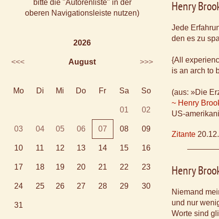
bitte die "Autorenliste" in der
Henry Broo
oberen Navigationsleiste nutzen)
Jede Erfahrun
den es zu spa
2026
{All experien
<<<
August
>>>
is an arch to 
Mo
Di
Mi
Do
Fr
Sa
So
(aus: »Die E
~ Henry Broo
01
02
US-amerikani
03
04
05
06
07
08
09
Zitante
20.12
10
11
12
13
14
15
16
17
18
19
20
21
22
23
Henry Broo
24
25
26
27
28
29
30
Niemand meint
und nur wenig
31
Worte sind gl