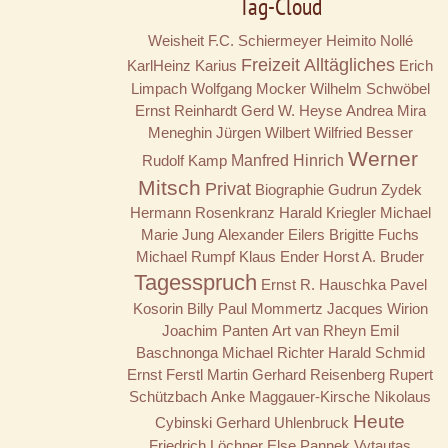
Tag-Cloud
Weisheit
F.C. Schiermeyer
Heimito Nollé
Freizeit
Alltägliches
KarlHeinz Karius
Erich
Limpach
Wolfgang Mocker
Wilhelm Schwöbel
Ernst Reinhardt
Gerd W. Heyse
Andrea Mira
Meneghin
Jürgen Wilbert
Wilfried Besser
Werner
Rudolf Kamp
Manfred Hinrich
Mitsch
Privat
Biographie
Gudrun Zydek
Hermann Rosenkranz
Harald Kriegler
Michael
Marie Jung
Alexander Eilers
Brigitte Fuchs
Michael Rumpf
Klaus Ender
Horst A. Bruder
Tagesspruch
Ernst R. Hauschka
Pavel
Kosorin
Billy
Paul Mommertz
Jacques Wirion
Joachim Panten
Art van Rheyn
Emil
Baschnonga
Michael Richter
Harald Schmid
Ernst Ferstl
Martin Gerhard Reisenberg
Rupert
Schützbach
Anke Maggauer-Kirsche
Nikolaus
Heute
Cybinski
Gerhard Uhlenbruck
Friedrich Löchner
Else Pannek
Vytautas