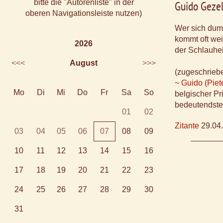
bitte die "Autorenliste" in der
Guido Geze
oberen Navigationsleiste nutzen)
Wer sich dumm
kommt oft weit
2026
der Schlauheit
<<<
August
>>>
(zugeschrieb
~ Guido (Pie
Mo
Di
Mi
Do
Fr
Sa
So
belgischer Pr
bedeutendste 
01
02
Zitante
29.04
03
04
05
06
07
08
09
10
11
12
13
14
15
16
17
18
19
20
21
22
23
24
25
26
27
28
29
30
31