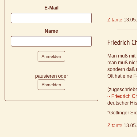
E-Mail
Zitante
13.05
Name
Friedrich 
Man muß mit s
man muß nich
sondern daß 
pausieren oder
Oft hat eine 
(zugeschrieb
~ Friedrich 
deutscher His
"Göttinger S
Zitante
13.05