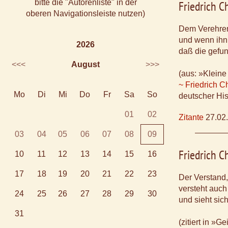
bitte die "Autorenliste" in der
Friedrich 
oberen Navigationsleiste nutzen)
Dem Verehrer 
und wenn ihn d
2026
daß die gefun
<<<
August
>>>
(aus: »Kleine
~ Friedrich 
Mo
Di
Mi
Do
Fr
Sa
So
deutscher His
01
02
Zitante
27.02
03
04
05
06
07
08
09
Friedrich 
10
11
12
13
14
15
16
17
18
19
20
21
22
23
Der Verstand, 
versteht auch
24
25
26
27
28
29
30
und sieht si
31
(zitiert in »