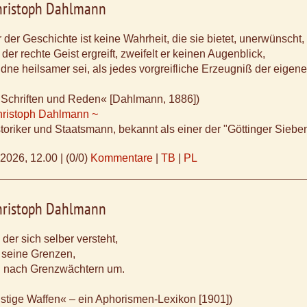
Christoph Dahlmann
der Geschichte ist keine Wahrheit, die sie bietet, unerwünscht,
er rechte Geist ergreift, zweifelt er keinen Augenblick,
dne heilsamer sei, als jedes vorgreifliche Erzeugniß der eigen
 Schriften und Reden« [Dahlmann, 1886])
Christoph Dahlmann ~
toriker und Staatsmann, bekannt als einer der "Göttinger Sieb
.2026, 12.00
|
(0/0)
Kommentare
|
TB
|
PL
Christoph Dahlmann
der sich selber versteht,
 seine Grenzen,
ch nach Grenzwächtern um.
Geistige Waffen« – ein Aphorismen-Lexikon [1901])