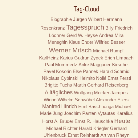
Tag-Cloud
Biographie
Jürgen Wilbert
Hermann
Tagesspruch
Rosenkranz
Billy
Friedrich
Löchner
Gerd W. Heyse
Andrea Mira
Meneghin
Klaus Ender
Wilfried Besser
Werner Mitsch
Michael Rumpf
KarlHeinz Karius
Gudrun Zydek
Erich Limpach
Paul Mommertz
Anke Maggauer-Kirsche
Pavel Kosorin
Else Pannek
Harald Schmid
Nikolaus Cybinski
Heimito Nollé
Ernst Ferstl
Brigitte Fuchs
Martin Gerhard Reisenberg
Alltägliches
Wolfgang Mocker
Jacques
Wirion
Wilhelm Schwöbel
Alexander Eilers
Manfred Hinrich
Emil Baschnonga
Michael
Marie Jung
Joachim Panten
Vytautas Karalius
Heute
Horst A. Bruder
Ernst R. Hauschka
Michael Richter
Harald Kriegler
Gerhard
Uhlenbruck
Ernst Reinhardt
Art van Rheyn