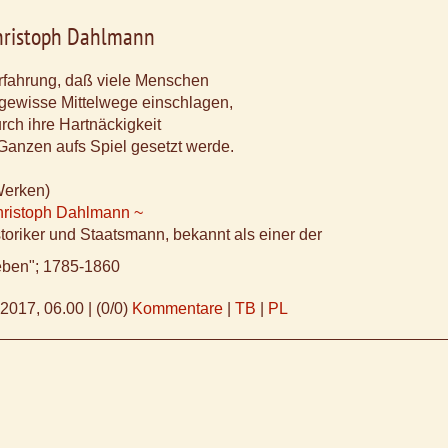
Christoph Dahlmann
Erfahrung, daß viele Menschen
 gewisse Mittelwege einschlagen,
urch ihre Hartnäckigkeit
Ganzen aufs Spiel gesetzt werde.
Werken)
Christoph Dahlmann ~
toriker und Staatsmann, bekannt als einer der
ieben"; 1785-1860
.2017, 06.00
|
(0/0)
Kommentare
|
TB
|
PL