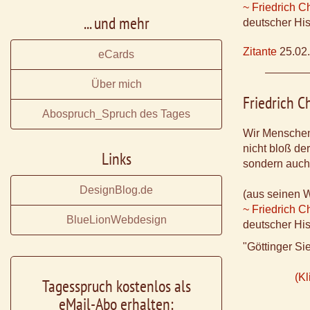
~ Friedrich 
... und mehr
deutscher His
Zitante
25.02
eCards
Über mich
Friedrich 
Abospruch_Spruch des Tages
Wir Mensche
nicht bloß der
Links
sondern auch 
DesignBlog.de
(aus seinen 
~ Friedrich 
BlueLionWebdesign
deutscher His
"Göttinger S
(Kl
Tagesspruch kostenlos als
eMail-Abo erhalten: