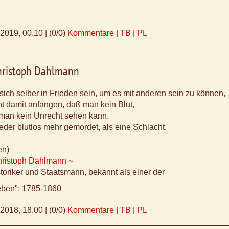
.2019, 00.10
|
(0/0)
Kommentare
|
TB
|
PL
Christoph Dahlmann
ich selber in Frieden sein, um es mit anderen sein zu können,
t damit anfangen, daß man kein Blut,
man kein Unrecht sehen kann.
Feder blutlos mehr gemordet, als eine Schlacht.
en)
Christoph Dahlmann ~
toriker und Staatsmann, bekannt als einer der
ieben"; 1785-1860
.2018, 18.00
|
(0/0)
Kommentare
|
TB
|
PL