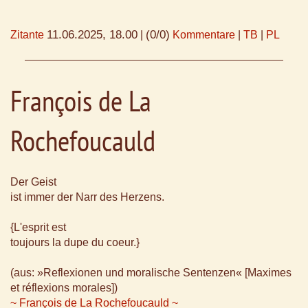
11.06.2025, 18.00
(0/0)
Zitante
|
Kommentare
|
TB
|
PL
François de La
Rochefoucauld
Der Geist
ist immer der Narr des Herzens.
{L'esprit est
toujours la dupe du coeur.}
(aus: »Reflexionen und moralische Sentenzen« [Maximes
et réflexions morales])
~ François de La Rochefoucauld ~