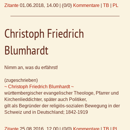
01.06.2018, 14.00
(0/0)
Zitante
|
Kommentare
|
TB
|
PL
Christoph Friedrich
Blumhardt
Nimm an, was du erfährst!
(zugeschrieben)
~ Christoph Friedrich Blumhardt ~
württembergischer evangelischer Theologe, Pfarrer und
Kirchenlieddichter, später auch Politiker,
gilt als Begründer der religiös-sozialen Bewegung in der
Schweiz und in Deutschland; 1842-1919
25.08.2016, 12.00
(0/0)
Zitante
|
Kommentare
|
TB
|
PL