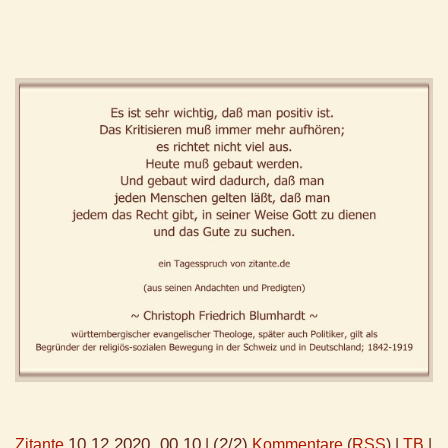
10.12.2020, 00.10
(2/2)
Zitante
|
Kommentare
(
RSS
) |
TB
|