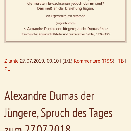
27.07.2019, 00.10
(1/1)
Zitante
|
Kommentare
(
RSS
) |
TB
|
PL
Alexandre Dumas der
Jüngere, Spruch des Tages
zum 27.07.2018