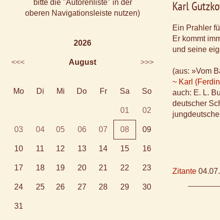
bitte die "Autorenliste" in der
Karl Gutzko
oberen Navigationsleiste nutzen)
Ein Prahler fü
Er kommt imm
2026
und seine ei
<<<
August
>>>
(aus: »Vom B
~ Karl (Ferdi
Mo
Di
Mi
Do
Fr
Sa
So
auch: E. L. B
deutscher Schr
01
02
jungdeutsch
03
04
05
06
07
08
09
10
11
12
13
14
15
16
17
18
19
20
21
22
23
Zitante
04.07
24
25
26
27
28
29
30
31