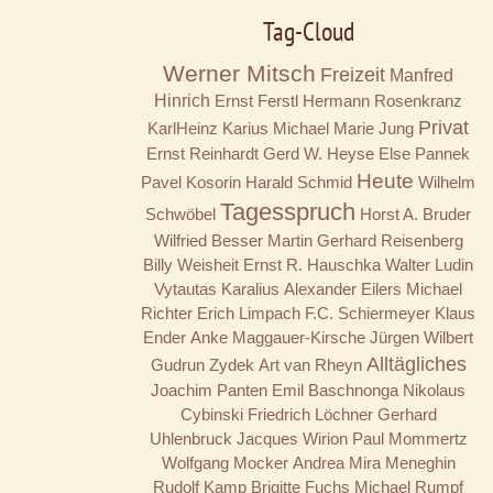
Tag-Cloud
Werner Mitsch
Freizeit
Manfred
Hinrich
Ernst Ferstl
Hermann Rosenkranz
Privat
KarlHeinz Karius
Michael Marie Jung
Ernst Reinhardt
Gerd W. Heyse
Else Pannek
Heute
Pavel Kosorin
Harald Schmid
Wilhelm
Tagesspruch
Schwöbel
Horst A. Bruder
Wilfried Besser
Martin Gerhard Reisenberg
Billy
Weisheit
Ernst R. Hauschka
Walter Ludin
Vytautas Karalius
Alexander Eilers
Michael
Richter
Erich Limpach
F.C. Schiermeyer
Klaus
Ender
Anke Maggauer-Kirsche
Jürgen Wilbert
Alltägliches
Gudrun Zydek
Art van Rheyn
Joachim Panten
Emil Baschnonga
Nikolaus
Cybinski
Friedrich Löchner
Gerhard
Uhlenbruck
Jacques Wirion
Paul Mommertz
Wolfgang Mocker
Andrea Mira Meneghin
Rudolf Kamp
Brigitte Fuchs
Michael Rumpf