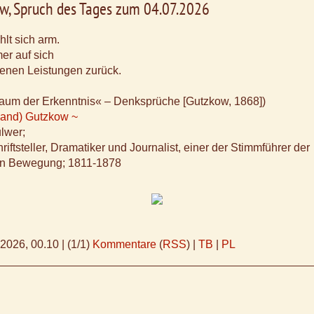
w, Spruch des Tages zum 04.07.2026
hlt sich arm.
er auf sich
genen Leistungen zurück.
aum der Erkenntnis« – Denksprüche [Gutzkow, 1868])
nand) Gutzkow ~
ulwer;
iftsteller, Dramatiker und Journalist, einer der Stimmführer der
en Bewegung; 1811-1878
.2026, 00.10
|
(1/1)
Kommentare
(
RSS
) |
TB
|
PL