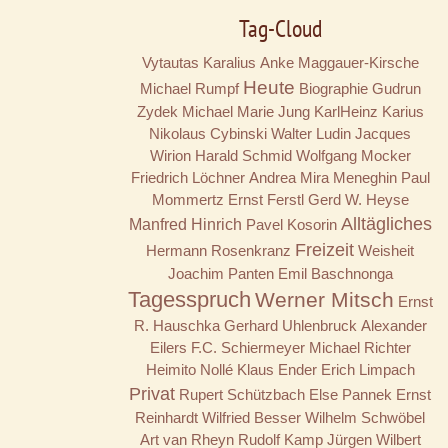
Tag-Cloud
Vytautas Karalius
Anke Maggauer-Kirsche
Heute
Michael Rumpf
Biographie
Gudrun
Zydek
Michael Marie Jung
KarlHeinz Karius
Nikolaus Cybinski
Walter Ludin
Jacques
Wirion
Harald Schmid
Wolfgang Mocker
Friedrich Löchner
Andrea Mira Meneghin
Paul
Mommertz
Ernst Ferstl
Gerd W. Heyse
Alltägliches
Manfred Hinrich
Pavel Kosorin
Freizeit
Hermann Rosenkranz
Weisheit
Joachim Panten
Emil Baschnonga
Tagesspruch
Werner Mitsch
Ernst
R. Hauschka
Gerhard Uhlenbruck
Alexander
Eilers
F.C. Schiermeyer
Michael Richter
Heimito Nollé
Klaus Ender
Erich Limpach
Privat
Rupert Schützbach
Else Pannek
Ernst
Reinhardt
Wilfried Besser
Wilhelm Schwöbel
Art van Rheyn
Rudolf Kamp
Jürgen Wilbert