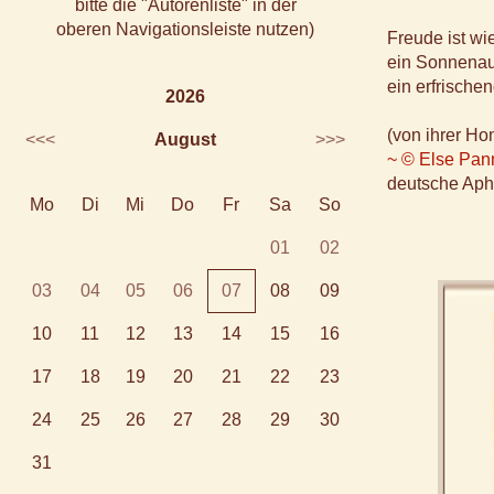
bitte die "Autorenliste" in der
oberen Navigationsleiste nutzen)
Freude ist wi
ein Sonnenau
ein erfrische
2026
(von ihrer H
<<<
August
>>>
~ © Else Pan
deutsche Apho
Mo
Di
Mi
Do
Fr
Sa
So
01
02
03
04
05
06
07
08
09
10
11
12
13
14
15
16
17
18
19
20
21
22
23
24
25
26
27
28
29
30
31