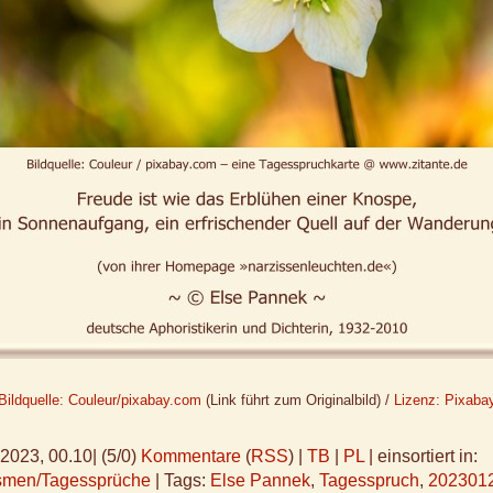
Bildquelle: Couleur/pixabay.com
(Link führt zum Originalbild) /
Lizenz: Pixaba
.2023, 00.10
|
(5/0)
Kommentare
(
RSS
) |
TB
|
PL
|
einsortiert in:
ismen/Tagessprüche
|
Tags:
Else Pannek
,
Tagesspruch
,
202301