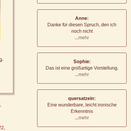
Anne:
Danke für diesen Spruch, den ich
noch nicht
...
mehr
Sophie:
Das ist eine großartige Vorstellung.
...
mehr
quersatzein:
Eine wunderbare, leicht ironische
y
Erkenntnis
...
mehr
22
,