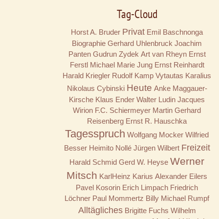
Tag-Cloud
Privat
Horst A. Bruder
Emil Baschnonga
Biographie
Gerhard Uhlenbruck
Joachim
Panten
Gudrun Zydek
Art van Rheyn
Ernst
Ferstl
Michael Marie Jung
Ernst Reinhardt
Harald Kriegler
Rudolf Kamp
Vytautas Karalius
Heute
Nikolaus Cybinski
Anke Maggauer-
Kirsche
Klaus Ender
Walter Ludin
Jacques
Wirion
F.C. Schiermeyer
Martin Gerhard
Reisenberg
Ernst R. Hauschka
Tagesspruch
Wolfgang Mocker
Wilfried
Freizeit
Besser
Heimito Nollé
Jürgen Wilbert
Werner
Harald Schmid
Gerd W. Heyse
Mitsch
KarlHeinz Karius
Alexander Eilers
Pavel Kosorin
Erich Limpach
Friedrich
Löchner
Paul Mommertz
Billy
Michael Rumpf
Alltägliches
Brigitte Fuchs
Wilhelm