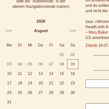
Du umfasst d
bitte die "Autorenliste" in der
und du sollte
oberen Navigationsleiste nutzen)
und nicht der
2026
(aus: »Wissen
Health with K
<<<
August
>>>
~ Mary Baker
US-amerikanis
Mo
Di
Mi
Do
Fr
Sa
So
Zitante
16.07.
01
02
03
04
05
06
07
08
09
10
11
12
13
14
15
16
17
18
19
20
21
22
23
24
25
26
27
28
29
30
31