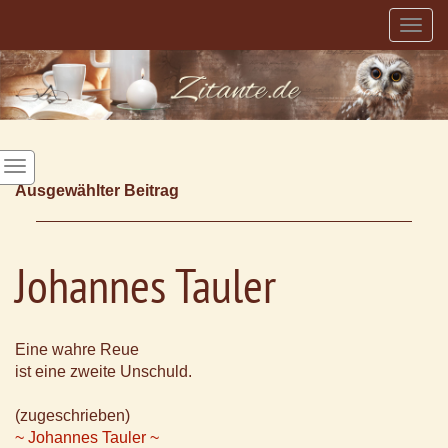
Togg
navig
Ausgewählter Beitrag
Johannes Tauler
Eine wahre Reue
ist eine zweite Unschuld.
(zugeschrieben)
~ Johannes Tauler ~