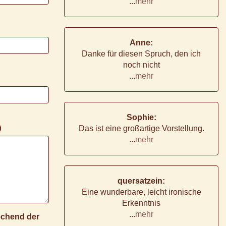
...
mehr
Anne:
Danke für diesen Spruch, den ich
noch nicht
...
mehr
Sophie:
)
Das ist eine großartige Vorstellung.
...
mehr
quersatzein:
Eine wunderbare, leicht ironische
Erkenntnis
...
mehr
rechend der