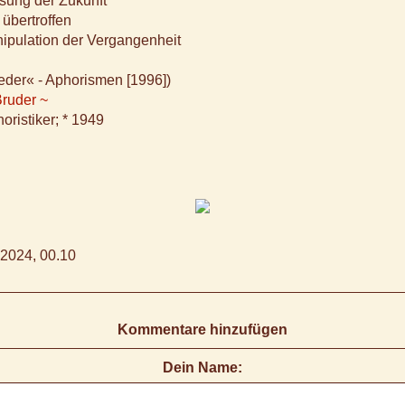
sung der Zukunft
 übertroffen
ipulation der Vergangenheit
eder« - Aphorismen [1996])
Bruder ~
oristiker; * 1949
2024, 00.10
Kommentare hinzufügen
Dein Name: