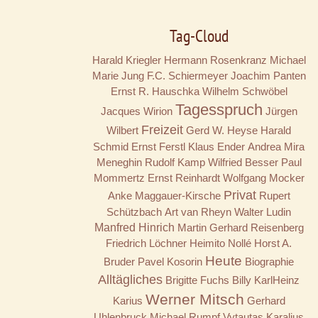
Tag-Cloud
Harald Kriegler
Hermann Rosenkranz
Michael
Marie Jung
F.C. Schiermeyer
Joachim Panten
Ernst R. Hauschka
Wilhelm Schwöbel
Tagesspruch
Jacques Wirion
Jürgen
Freizeit
Wilbert
Gerd W. Heyse
Harald
Schmid
Ernst Ferstl
Klaus Ender
Andrea Mira
Meneghin
Rudolf Kamp
Wilfried Besser
Paul
Mommertz
Ernst Reinhardt
Wolfgang Mocker
Privat
Anke Maggauer-Kirsche
Rupert
Schützbach
Art van Rheyn
Walter Ludin
Manfred Hinrich
Martin Gerhard Reisenberg
Friedrich Löchner
Heimito Nollé
Horst A.
Heute
Bruder
Pavel Kosorin
Biographie
Alltägliches
Brigitte Fuchs
Billy
KarlHeinz
Werner Mitsch
Karius
Gerhard
Uhlenbruck
Michael Rumpf
Vytautas Karalius