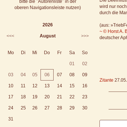
Die Beeinflus
bitte die "Autorenliste" in der
wird nur noch
oberen Navigationsleiste nutzen)
durch die Man
2026
(aus: »TriebF
~ © Horst A. 
<<<
August
>>>
deutscher Aph
Mo
Di
Mi
Do
Fr
Sa
So
01
02
03
04
05
06
07
08
09
Zitante
27.05.
10
11
12
13
14
15
16
17
18
19
20
21
22
23
24
25
26
27
28
29
30
31