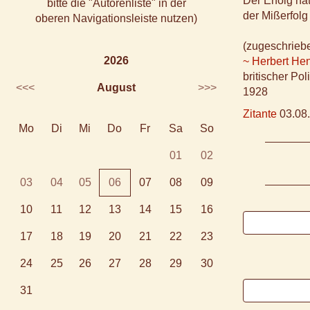
Der Erfolg hat
bitte die "Autorenliste" in der
der Mißerfolg
oberen Navigationsleiste nutzen)
(zugeschrieb
2026
~ Herbert Hen
britischer Po
<<<
August
>>>
1928
Zitante
03.08.
Mo
Di
Mi
Do
Fr
Sa
So
01
02
03
04
05
06
07
08
09
10
11
12
13
14
15
16
17
18
19
20
21
22
23
24
25
26
27
28
29
30
31