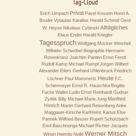
Tag-Cloud
Privat
Erich Limpach
Pavel Kosorin
Horst A.
Bruder
Vytautas Karalius
Harald Schmid
Gerd
Alltägliches
W. Heyse
Nikolaus Cybinski
Klaus Ender
Harald Kriegler
Tagesspruch
Wolfgang Mocker
Weisheit
Wilhelm Schwöbel
Biographie
Hermann
Rosenkranz
Joachim Panten
Ernst Ferstl
Rudolf Kamp
Michael Rumpf
Jürgen Wilbert
Alexander Eilers
Gerhard Uhlenbruck
Friedrich
Heute
Löchner
Paul Mommertz
F.C.
Schiermeyer
Ernst R. Hauschka
Brigitte
Fuchs
Walter Ludin
Ernst Reinhardt
Gudrun
Zydek
Billy
Michael Marie Jung
Manfred
Hinrich
Martin Gerhard Reisenberg
Anke
Maggauer-Kirsche
KarlHeinz Karius
Else
Pannek
Wilfried Besser
Rupert Schützbach
Emil Baschnonga
Michael Richter
Jacques
Werner Mitsch
Wirion
Heimito Nollé