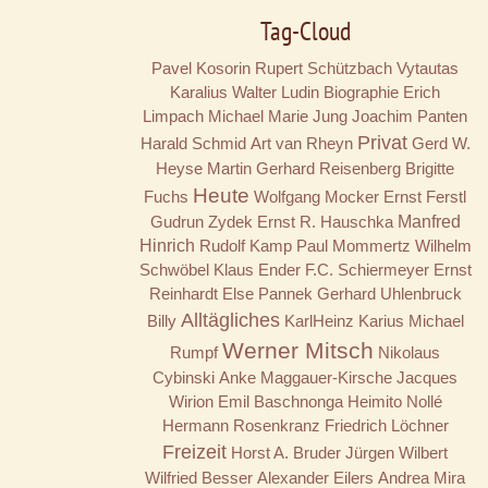
Tag-Cloud
Pavel Kosorin
Rupert Schützbach
Vytautas
Karalius
Walter Ludin
Biographie
Erich
Limpach
Michael Marie Jung
Joachim Panten
Privat
Harald Schmid
Art van Rheyn
Gerd W.
Heyse
Martin Gerhard Reisenberg
Brigitte
Heute
Fuchs
Wolfgang Mocker
Ernst Ferstl
Gudrun Zydek
Ernst R. Hauschka
Manfred
Hinrich
Rudolf Kamp
Paul Mommertz
Wilhelm
Schwöbel
Klaus Ender
F.C. Schiermeyer
Ernst
Reinhardt
Else Pannek
Gerhard Uhlenbruck
Alltägliches
Billy
KarlHeinz Karius
Michael
Werner Mitsch
Rumpf
Nikolaus
Cybinski
Anke Maggauer-Kirsche
Jacques
Wirion
Emil Baschnonga
Heimito Nollé
Hermann Rosenkranz
Friedrich Löchner
Freizeit
Horst A. Bruder
Jürgen Wilbert
Wilfried Besser
Alexander Eilers
Andrea Mira