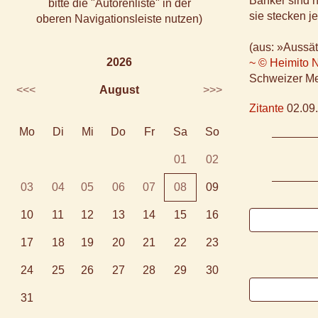
Banker sind 
bitte die "Autorenliste" in der
sie stecken 
oberen Navigationsleiste nutzen)
(aus: »Aussät
2026
~ © Heimito N
Schweizer Med
<<<
August
>>>
Zitante
02.09.
Mo
Di
Mi
Do
Fr
Sa
So
01
02
03
04
05
06
07
08
09
10
11
12
13
14
15
16
17
18
19
20
21
22
23
24
25
26
27
28
29
30
31