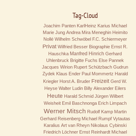
Tag-Cloud
Joachim Panten
KarlHeinz Karius
Michael
Marie Jung
Andrea Mira Meneghin
Heimito
Nollé
Wilhelm Schwöbel
F.C. Schiermeyer
Privat
Wilfried Besser
Biographie
Ernst R.
Hauschka
Manfred Hinrich
Gerhard
Uhlenbruck
Brigitte Fuchs
Else Pannek
Jacques Wirion
Rupert Schützbach
Gudrun
Zydek
Klaus Ender
Paul Mommertz
Harald
Freizeit
Kriegler
Horst A. Bruder
Gerd W.
Heyse
Walter Ludin
Billy
Alexander Eilers
Heute
Harald Schmid
Jürgen Wilbert
Weisheit
Emil Baschnonga
Erich Limpach
Werner Mitsch
Rudolf Kamp
Martin
Gerhard Reisenberg
Michael Rumpf
Vytautas
Karalius
Art van Rheyn
Nikolaus Cybinski
Friedrich Löchner
Ernst Reinhardt
Michael