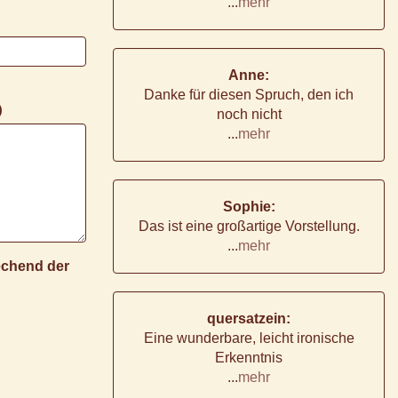
...
mehr
Anne:
Danke für diesen Spruch, den ich
)
noch nicht
...
mehr
Sophie:
Das ist eine großartige Vorstellung.
...
mehr
rechend der
quersatzein:
Eine wunderbare, leicht ironische
Erkenntnis
...
mehr