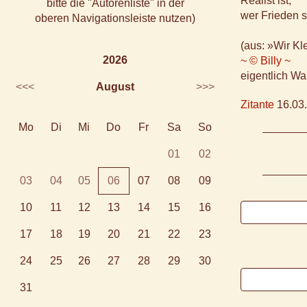
Realist ist,
bitte die "Autorenliste" in der
wer Frieden s
oberen Navigationsleiste nutzen)
(aus: »Wir Kl
2026
~ © Billy ~
eigentlich Wa
<<<
August
>>>
Zitante
16.03.
Mo
Di
Mi
Do
Fr
Sa
So
01
02
03
04
05
06
07
08
09
10
11
12
13
14
15
16
17
18
19
20
21
22
23
24
25
26
27
28
29
30
31