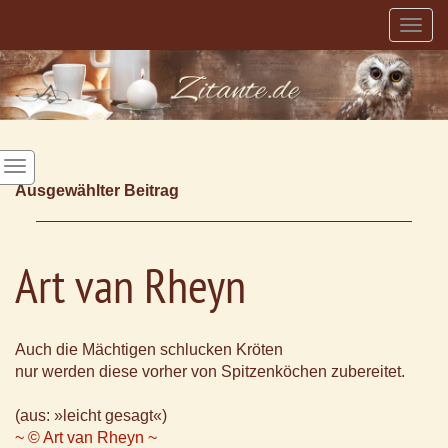
Togg
navig
Ausgewählter Beitrag
Art van Rheyn
Auch die Mächtigen schlucken Kröten
nur werden diese vorher von Spitzenköchen zubereitet.
(aus: »leicht gesagt«)
~ © Art van Rheyn ~