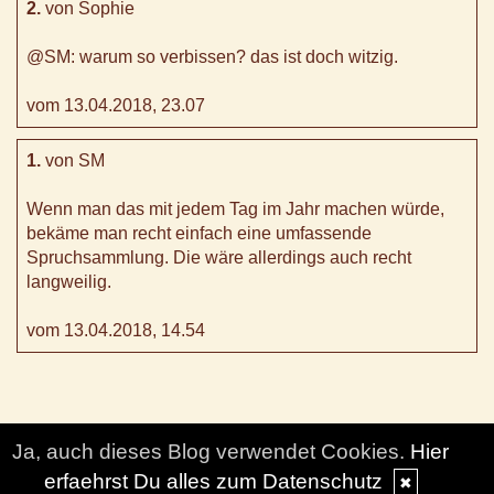
2.
von Sophie
@SM: warum so verbissen? das ist doch witzig.
vom 13.04.2018, 23.07
1.
von SM
Wenn man das mit jedem Tag im Jahr machen würde,
bekäme man recht einfach eine umfassende
Spruchsammlung. Die wäre allerdings auch recht
langweilig.
vom 13.04.2018, 14.54
Ja, auch dieses Blog verwendet Cookies.
Hier
erfaehrst Du alles zum Datenschutz
✖
© DesignBlog V5 powered by BlueLionWebdesign.de