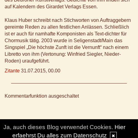
auf Kalendern des Girardet Verlags Essen.
Klaus Huber schreibt nach Stichworten von Auftraggebern
gereimte Reden zu allen festlichen Anlässen. Schließlich
ist er auch für namhafte Komponisten als Text-dichter für
Chormusik tätig. 2003 wurde in Seligenstadt/Main das
Singspiel „Die höchste Zunft ist die Vernunft“ nach einem
Libretto von ihm (Vertonung: Winfried Siegler, Nieder-
Roden) uraufgeführt.
Zitante
31.07.2015, 00.00
Kommentarfunktion ausgeschaltet
Ja, auch dieses Blog verwendet Cookies.
Hier
erfaehrst Du alles zum Datenschutz
✖
© DesignBlog V5 powered by BlueLionWebdesign.de