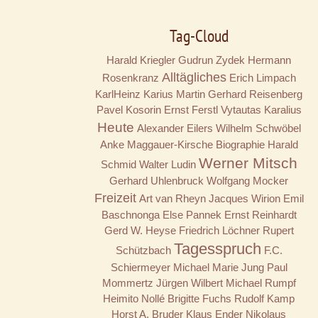
Tag-Cloud
Harald Kriegler
Gudrun Zydek
Hermann
Alltägliches
Rosenkranz
Erich Limpach
KarlHeinz Karius
Martin Gerhard Reisenberg
Pavel Kosorin
Ernst Ferstl
Vytautas Karalius
Heute
Alexander Eilers
Wilhelm Schwöbel
Anke Maggauer-Kirsche
Biographie
Harald
Werner Mitsch
Schmid
Walter Ludin
Gerhard Uhlenbruck
Wolfgang Mocker
Freizeit
Art van Rheyn
Jacques Wirion
Emil
Baschnonga
Else Pannek
Ernst Reinhardt
Gerd W. Heyse
Friedrich Löchner
Rupert
Tagesspruch
Schützbach
F.C.
Schiermeyer
Michael Marie Jung
Paul
Mommertz
Jürgen Wilbert
Michael Rumpf
Heimito Nollé
Brigitte Fuchs
Rudolf Kamp
Horst A. Bruder
Klaus Ender
Nikolaus